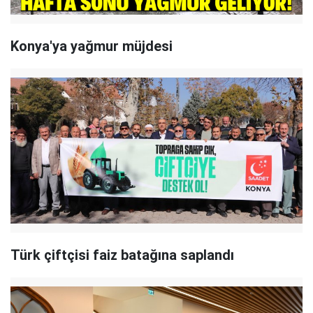
Konya'ya yağmur müjdesi
Türk çiftçisi faiz batağına saplandı