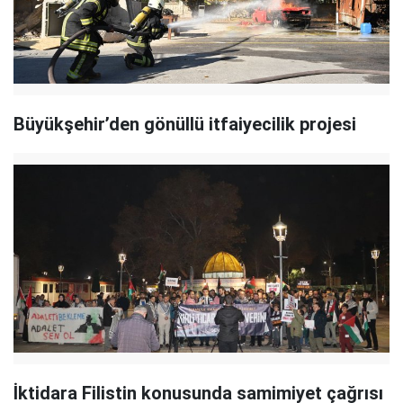
Büyükşehir’den gönüllü itfaiyecilik projesi
İktidara Filistin konusunda samimiyet çağrısı