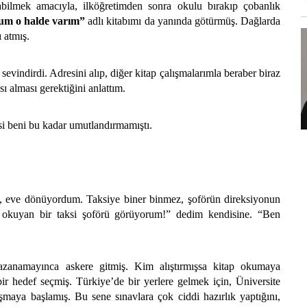
olabilmek amacıyla, ilköğretimden sonra okulu bırakıp çobanlık
m o halde varım”
adlı kitabımı da yanında götürmüş. Dağlarda
 atmış.
vindirdi. Adresini alıp, diğer kitap çalışmalarımla beraber biraz
ı alması gerektiğini anlattım.
isi beni bu kadar umutlandırmamıştı.
, eve dönüyordum. Taksiye biner binmez, şoförün direksiyonun
p okuyan bir taksi şoförü görüyorum!” dedim kendisine. “Ben
i kazanamayınca askere gitmiş. Kim alıştırmışsa kitap okumaya
ir hedef seçmiş. Türkiye’de bir yerlere gelmek için, Üniversite
maya başlamış. Bu sene sınavlara çok ciddi hazırlık yaptığını,