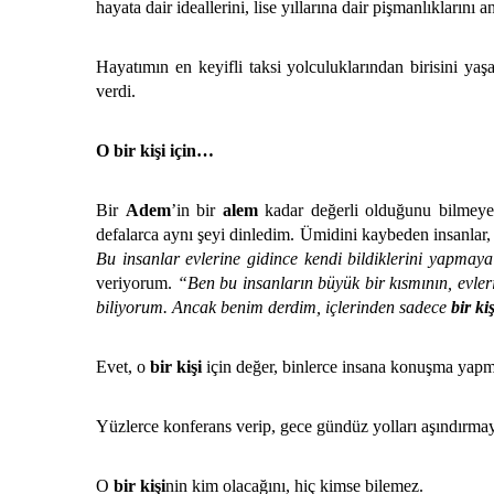
hayata dair ideallerini, lise yıllarına dair pişmanlıklarını 
Hayatımın en keyifli taksi yolculuklarından birisini ya
verdi.
O bir kişi için…
Bir
Adem
’in bir
alem
kadar değerli olduğunu bilmeyen
defalarca aynı şeyi dinledim. Ümidini kaybeden insanlar
Bu insanlar evlerine gidince kendi bildiklerini yapmay
veriyorum.
“Ben bu insanların büyük bir kısmının, evler
biliyorum. Ancak benim derdim, içlerinden sadece
bir kiş
Evet, o
bir kişi
için değer, binlerce insana konuşma yap
Yüzlerce konferans verip, gece gündüz yolları aşındırma
O
bir kişi
nin kim olacağını, hiç kimse bilemez.