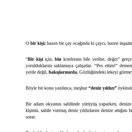
O
bir kişi;
bazen bir çay ocağında ki çaycı, bazen inşaatta 
“
Bir kişi
için,
bin
konferans bile verilse, değer” gerç
yorulduklarını saklamaya çalışırlar. “Pes ettim!” dem
yerde değil,
bakışlarınızda.
Gözlüğündeki lekeyi görmeye
Böyle bir konu yazılınca, meşhur
“deniz yıldızı”
öyküsü
Bir adam okyanus sahilinde yürüyüş yaparken, denize te
kişinin, sahile vurmuş deniz yıldızlarını denize attığını 
sorar.