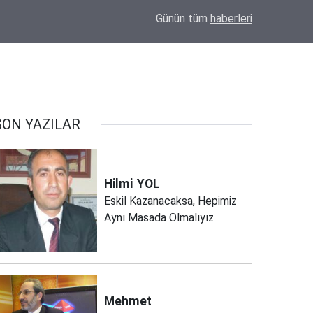
20:20
Eskil'e Kazandırılan Yatırımlara Anlamlı Teşe
Günün tüm
haberleri
SON YAZILAR
Hilmi
YOL
Eskil Kazanacaksa, Hepimiz
Aynı Masada Olmalıyız
Mehmet