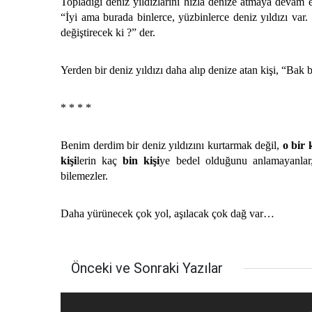
Topladığı deniz yıldızlarını hızla denize atmaya devam 
“İyi ama burada binlerce, yüzbinlerce deniz yıldızı var
değiştirecek ki ?” der.
Yerden bir deniz yıldızı daha alıp denize atan kişi, “Bak b
* * * *
Benim derdim bir deniz yıldızını kurtarmak değil,
o bir k
kişi
lerin kaç
bin kişi
ye bedel olduğunu anlamayanla
bilemezler.
Daha yürünecek çok yol, aşılacak çok dağ var…
Önceki ve Sonraki Yazılar