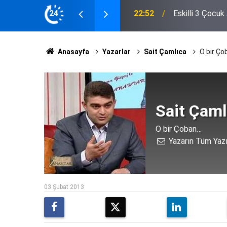
24
22:31
Eskil Semt Paza
Anasayfa
Yazarlar
Sait Çamlıca
O bir Ç
Sait Çaml
O bir Çoban…
Yazarın Tüm Yazı
03 Şubat 2013