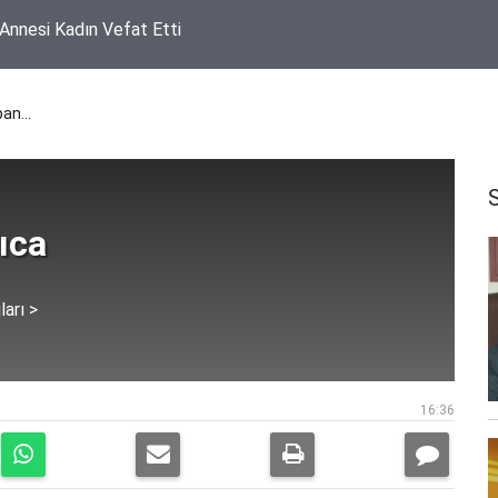
rında Soğan Tepkisi! 300 TL'ye Aldığı Çuvalın Altı Çürük Çıktı
oban…
ıca
ları >
16:36