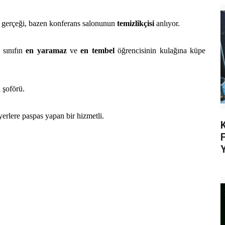
r gerçeği, bazen konferans salonunun
temizlikçisi
anlıyor.
 sınıfın
en yaramaz
ve
en tembel
öğrencisinin kulağına küpe
 şoförü.
yerlere paspas yapan bir hizmetli.
K