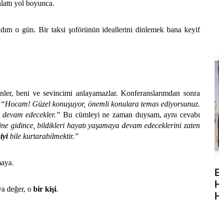
anlattı yol boyunca.
şadım o gün. Bir taksi şoförünün ideallerini dinlemek bana keyif
ler, beni ve sevincimi anlayamazlar. Konferanslarımdan sonra
,
“Hocam! Güzel konuşuyor, önemli konulara temas ediyorsunuz.
a devam edecekler.”
Bu cümleyi ne zaman duysam, aynı cevabı
ine gidince, bildikleri hayatı yaşamaya devam edeceklerini zaten
iyi
bile kurtarabilmektir.”
maya.
E
ya değer, o
bir kişi
.