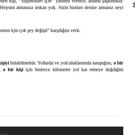
eden kişi,
“Yaşamaları İçin”
yanıtını verince, adama şaşkınlıkla:
3
. Hepsini atmanıza imkan yok. Sizin bunları denize atmanız neyi
unun için çok şey değişti” karşılığını verir.
işiyi
bulabilmektir. Yollarda ve yolculuklarımda tanıştığım,
o bir
r,
o bir kişi
için binlerce kilometre yol kat etmeye değdiğini