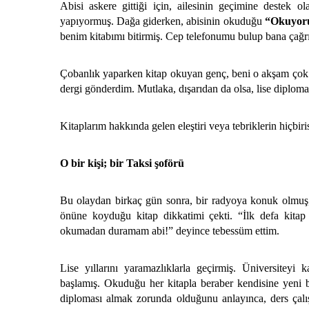
Abisi askere gittiği için, ailesinin geçimine destek 
yapıyormuş. Dağa giderken, abisinin okuduğu
“Okuyoru
benim kitabımı bitirmiş. Cep telefonumu bulup bana çağrı
Çobanlık yaparken kitap okuyan genç, beni o akşam çok se
dergi gönderdim. Mutlaka, dışarıdan da olsa, lise diplomas
Kitaplarım hakkında gelen eleştiri veya tebriklerin hiçbir
O bir kişi; bir Taksi şoförü
Bu olaydan birkaç gün sonra, bir radyoya konuk olmuş
önüne koyduğu kitap dikkatimi çekti. “İlk defa kita
okumadan duramam abi!” deyince tebessüm ettim.
Lise yıllarını yaramazlıklarla geçirmiş. Üniversitey
başlamış. Okuduğu her kitapla beraber kendisine yeni b
diploması almak zorunda olduğunu anlayınca, ders çalış