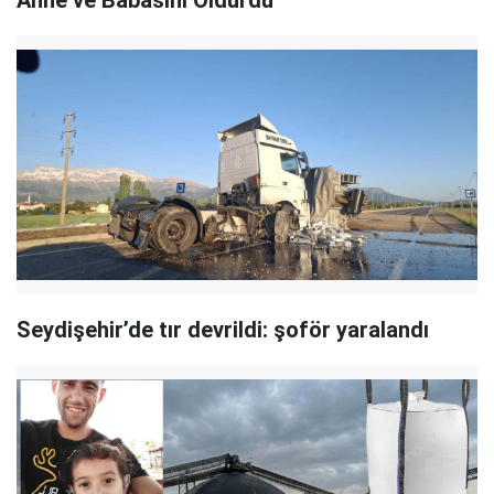
Seydişehir’de tır devrildi: şoför yaralandı