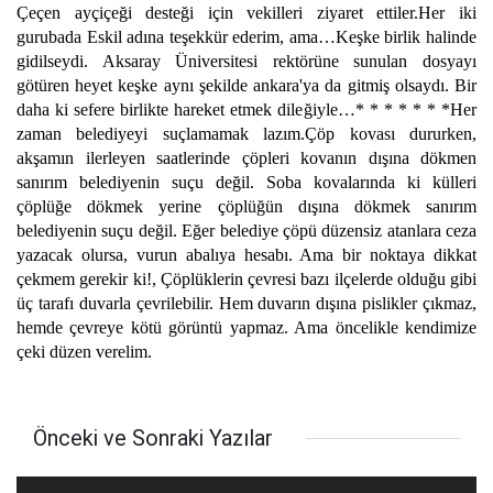
Çeçen ayçiçeği desteği için vekilleri ziyaret ettiler.Her iki
gurubada Eskil adına teşekkür ederim, ama…Keşke birlik halinde
gidilseydi. Aksaray Üniversitesi rektörüne sunulan dosyayı
götüren heyet keşke aynı şekilde ankara'ya da gitmiş olsaydı. Bir
daha ki sefere birlikte hareket etmek dileğiyle…* * * * * * *Her
zaman belediyeyi suçlamamak lazım.Çöp kovası dururken,
akşamın ilerleyen saatlerinde çöpleri kovanın dışına dökmen
sanırım belediyenin suçu değil. Soba kovalarında ki külleri
çöplüğe dökmek yerine çöplüğün dışına dökmek sanırım
belediyenin suçu değil. Eğer belediye çöpü düzensiz atanlara ceza
yazacak olursa, vurun abalıya hesabı. Ama bir noktaya dikkat
çekmem gerekir ki!, Çöplüklerin çevresi bazı ilçelerde olduğu gibi
üç tarafı duvarla çevrilebilir. Hem duvarın dışına pislikler çıkmaz,
hemde çevreye kötü görüntü yapmaz. Ama öncelikle kendimize
çeki düzen verelim.
Önceki ve Sonraki Yazılar