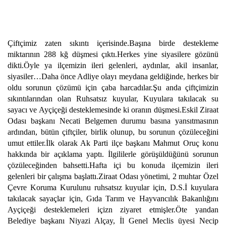
Çiftçimiz zaten sıkıntı içerisinde.Başına birde destekleme
miktarının 288 kğ düşmesi çıktı.Herkes yine siyasilere gözünü
dikti.Öyle ya ilçemizin ileri gelenleri, aydınlar, akil insanlar,
siyasiler…Daha önce Adliye olayı meydana geldiğinde, herkes bir
oldu sorunun çözümü için çaba harcadılar.Şu anda çiftçimizin
sıkıntılarından olan Ruhsatsız kuyular, Kuyulara takılacak su
sayacı ve Ayçiçeği desteklemesinde ki oranın düşmesi.Eskil Ziraat
Odası başkanı Necati Belgemen durumu basına yansıtmasının
ardından, bütün çiftçiler, birlik olunup, bu sorunun çözüleceğini
umut ettiler.İlk olarak Ak Parti ilçe başkanı Mahmut Oruç konu
hakkında bir açıklama yaptı. İlgililerle görüşüldüğünü sorunun
çözüleceğinden bahsetti.Hafta içi bu konuda ilçemizin ileri
gelenleri bir çalışma başlattı.Ziraat Odası yönetimi, 2 muhtar Özel
Çevre Koruma Kurulunu ruhsatsız kuyular için, D.S.İ kuyulara
takılacak sayaçlar için, Gıda Tarım ve Hayvancılık Bakanlığını
Ayçiçeği desteklemeleri içizn ziyaret etmişler.Öte yandan
Belediye başkanı Niyazi Alçay, İl Genel Meclis üyesi Necip