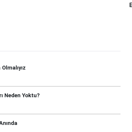
E
 Olmalıyız
rı Neden Yoktu?
 Anında