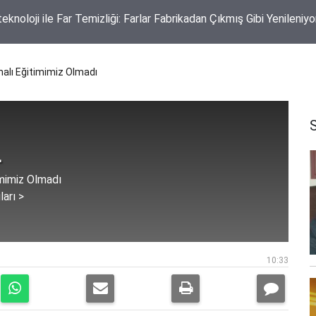
 Annesi Kadın Vefat Etti
alı Eğitimimiz Olmadı
L
imimiz Olmadı
ları >
10:33