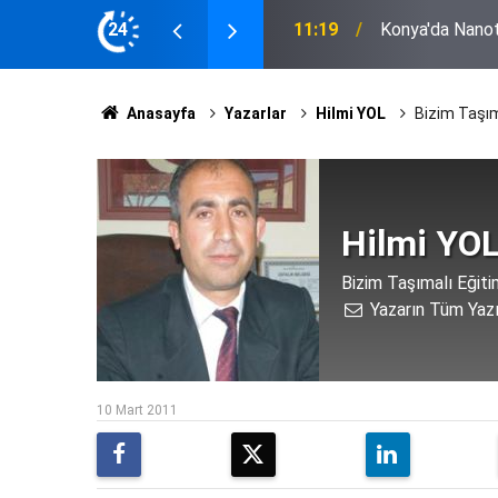
brikadan Çıkmış Gibi Yenileniyor
24
22:52
Eskilli 3 Çocuk
Anasayfa
Yazarlar
Hilmi YOL
Bizim Taşım
Hilmi YO
Bizim Taşımalı Eğit
Yazarın Tüm Yazı
10 Mart 2011