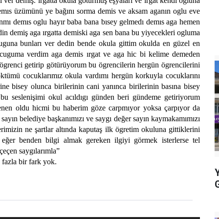
 ver demiş. ırgatta okula götürmüş eşyaları ve ırgat kendi oğluna
demıs üzümünü ye bağını sorma demis ve aksam aganın oglu eve
ınmı demıs oglu hayır baba bana bısey gelmedı demıs aga hemen
din demiş aga ırgatta demiski aga sen bana bu yiyecekleri ogluma
uguna bunları ver dedin bende okula gittim okulda en güzel en
cuguma verdim aga demis ırgat ve aga hic bi kelime demeden
renci getirip götürüyorum bu ögrencilerin hergün ögrencilerini
 cöktümü cocuklarımız okula vardımı hergün korkuyla cocuklarını
ne bisey olunca birilerinin cani yanınca birilerinin basına bisey
 bu seslenişimi okul acıldıgı günden beri gündeme getiriyorum
lenen oldu hicmi bu haberim göze carpmıyor yoksa çarpıyor da
 sayın belediye başkanımızı ve saygı değer sayın kaymakamımızı
imizin ne şartlar altında kaputaş ilk ögretim okuluna gittiklerini
 eğer benden bilgi almak gereken ilgiyi görmek isterlerse tel
çeçen saygılarımla”
fazla bir fark yok.
Y