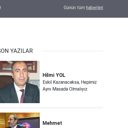
22:31
Eskil Semt Pazarında Soğan Tepkisi! 300 TL'y
Günün tüm
haberleri
SON YAZILAR
Hilmi
YOL
Eskil Kazanacaksa, Hepimiz
Aynı Masada Olmalıyız
Mehmet