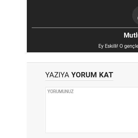
Mutlu
Ey Eskilli! O gençl
YAZIYA
YORUM KAT