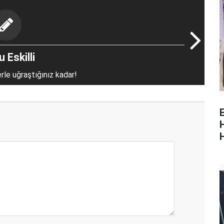
 Eskilli
erle uğraştığınız kadar!
E