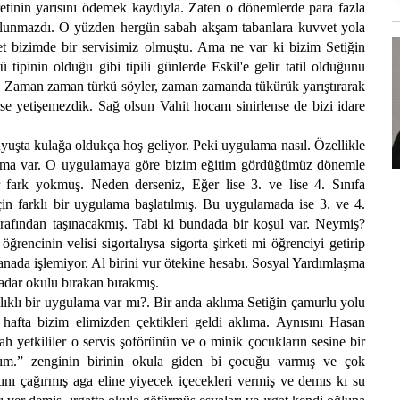
retinin yarısını ödemek kaydıyla. Zaten o dönemlerde para fazla
ulunmazdı. O yüzden hergün sabah akşam tabanlara kuvvet yola
et bizimde bir servisimiz olmuştu. Ama ne var ki bizim Setiğin
 tipinin olduğu gibi tipili günlerde Eskil'e gelir tatil olduğunu
dık. Zaman zaman türkü söyler, zaman zamanda tükürük yarıştırarak
se yetişemezdik. Sağ olsun Vahit hocam sinirlense de bizi idare
yuşta kulağa oldukça hoş geliyor. Peki uygulama nasıl. Özellikle
ygulama var. O uygulamaya göre bizim eğitim gördüğümüz dönemle
r fark yokmuş. Neden derseniz, Eğer lise 3. ve lise 4. Sınıfa
için farklı bir uygulama başlatılmış. Bu uygulamada ise 3. ve 4.
arafından taşınacakmış. Tabi ki bundada bir koşul var. Neymiş?
rencinin velisi sigortalıysa sigorta şirketi mi öğrenciyi getirip
anada işlemiyor. Al birini vur ötekine hesabı. Sosyal Yardımlaşma
dar okulu bırakan bırakmış.
ğlıklı bir uygulama var mı?. Bir anda aklıma Setiğin çamurlu yolu
hafta bizim elimizden çektikleri geldi aklıma. Aynısını Hasan
h yetkililer o servis şoförünün ve o minik çocukların sesine bir
yım.” zenginin birinin okula giden bi çocuğu varmış ve çok
nı çağırmış aga eline yiyecek içecekleri vermiş ve demıs kı su