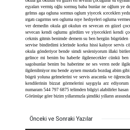
okula git okulun en güzel en sevimli çocuğuna su eşyaları
eşyaları vermiş oğlu sormuş baba bunlar ne oğlum ye 
gelmıs aga ogluna sormus oglum yiyecek ıceceklerı yed
ırgatı cagırmıs sen ogluma nıye hedıyeleri ogluma verme
ver demedin okula git okulun en sevecan en güzel çoc
sevecan kendi oglumu gördüm ve yiyecekleri kendi ço
cekmis gitmis benimde demem su ben hergün bügrüden ög
servise bindirdimi iclerinde korku hissi kalıyor servis
okula gönderiyor bende simdi sesleniyorum illaki birileri
gelince mi benim bu haberle ilgilenecekler cünkü ben
sagolsunlar benim bu haberime ne ses veren nede ilgi
ilgilenilmiyor mu bende aynen mustafa bozdag abim gibi
bügrü yoluna gelmelerini ve servis aracımla ve öğrenciler
kendilerinin bizzat görmelerini saygıyla arz ediyorum
numaram 544 797 6875 telimden bilgiyi alabilirler hasan 
Görünüşe göre bizim yıllarımızla şimdiki yılların arasında 
Önceki ve Sonraki Yazılar