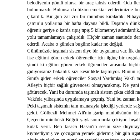
belediyenin gönlü olursa bir araç tahsis ederdi. Oda üc
bulunmazdı. Bulunsa da bizim emektar velilerimizde b
çıkardık. Bir gün zar zor bir münibüs kiraladık. Nihay
çamurlu yollarına bir hafta dayana bildi. Dışarıda dünkü
öğrenir geriye o karda tıpış tıpış 5 kilometreyi adımlar
yolu tamamlamaya çalışırdık. Hiçbir zaman saatinde der
ederdi. Acaba o günden bugüne kadar ne değişti.
Günümüzde taşımalı sistem diye bir uygulama var. İlk du
lise eğitimi gören erkek öğrenciler için ilginç bir u
şimdi ki eğitim gören erkek öğrenciler arasında hiçbi
gidiyorsanız bakanlık sizi kesinlikle taşımıyor. Bunun 
Sınıfa giden erkek öğrenciler Sosyal Yardımlaş Vakfı t
Aileyin hiçbir sağlık güvencesi olmayacakmış. Ne yani öğ
götürecek. Yani bu durumda taşımalı sistem çıkta ciddi m
Vakfıda yılbaşında uygulamaya geçmiş. Yani bu zaman ka
Peki taşımalı sistemin tam manasıyla işlediği yerlerde sa
geldi. Gölbezli Mehmet Ali'nin garip minibüsünün bir 
Çeçen'in minibüsü Büğrü yaylasının orda çekiyor. İnşalla
kulak verir. Ben kısaca Hasan'ın sesini size duyura
kıymetliymiş ve çocuğuna yemek gidermiş bir gün ırgatı