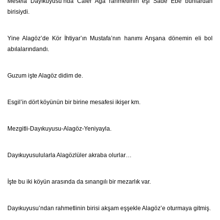
Mesela Dayıkuyusu’nda Cafer Ağa rahmetlinin eşi Sade Ebe bunlardan
birisiydi.
Yine Alagöz’de Kör İhtiyar’ın Mustafa’nın hanımı Anşana dönemin eli bol
abılalarındandı.
Guzum işte Alagöz didim de.
Esgil’in dört köyünün bir birine mesafesi ikişer km.
Mezgitli-Dayıkuyusu-Alagöz-Yeniyayla.
Dayıkuyusulularla Alagözlüler akraba olurlar…
İşte bu iki köyün arasında da sınangılı bir mezarlık var.
Dayıkuyusu’ndan rahmetlinin birisi akşam eşşekle Alagöz’e oturmaya gitmiş.