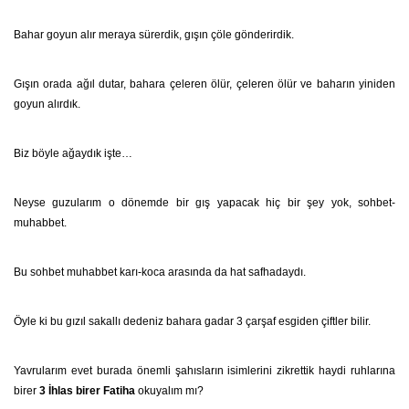
Bahar goyun alır meraya sürerdik, gışın çöle gönderirdik.
Gışın orada ağıl dutar, bahara çeleren ölür, çeleren ölür ve baharın yiniden
goyun alırdık.
Biz böyle ağaydık işte…
Neyse guzularım o dönemde bir gış yapacak hiç bir şey yok, sohbet-
muhabbet.
Bu sohbet muhabbet karı-koca arasında da hat safhadaydı.
Öyle ki bu gızıl sakallı dedeniz bahara gadar 3 çarşaf esgiden çiftler bilir.
Yavrularım evet burada önemli şahısların isimlerini zikrettik haydi ruhlarına
birer
3 İhlas birer Fatiha
okuyalım mı?