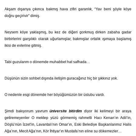
Akşam dışarıya çıkınca bakmış hava zifiri garanlık, “Yav beni şöyle köye
doğru geçirivir” dimiş.
Neysem köye yaklaşmış, bu kez de diğeri gorkmuş dirken zabaha gadar
birbirlerini garşılıklı olarak uğurlamışlar, bakmışlar ortalık ışımaya başlamış
ikisi de evlerine gitmiş.
Tabi guzularım o dönemde muhabbet hat safhada…
Düşünün sizin sohbet dışında iletişim guracağınız hiç bir şıkkınız yok.
O nedenle esgi dönemde her böyüğümüzün bir üslubu vardı.
Şimdi bakıyorum yavrum
üniversite bitirdim
diyor iki kelimeyi bir araya
getiremeyenler O mektep yüzü görmemiş rahmetli Hacı Kenan’ın Adil’in,
Döşlü’nün İzzet’in, Lavantalı’nın Omar’ın, Eski Belediye Başkanlarımız Halis
Ağa’nın, Mecit Ağa’nın, Kör İhtiyar’ın Mustafa’nın eline su dökemezler…