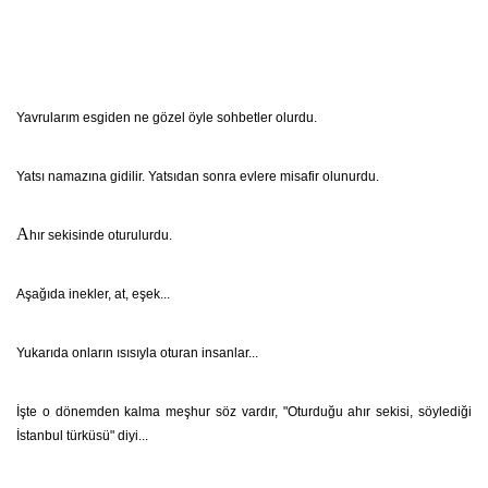
Yavrularım esgiden ne gözel öyle sohbetler olurdu.
Yatsı namazına gidilir. Yatsıdan sonra evlere misafir olunurdu.
A
hır sekisinde oturulurdu.
Aşağıda inekler, at, eşek...
Yukarıda onların ısısıyla oturan insanlar...
İşte o dönemden kalma meşhur söz vardır, "Oturduğu ahır sekisi, söylediği
İstanbul türküsü" diyi...