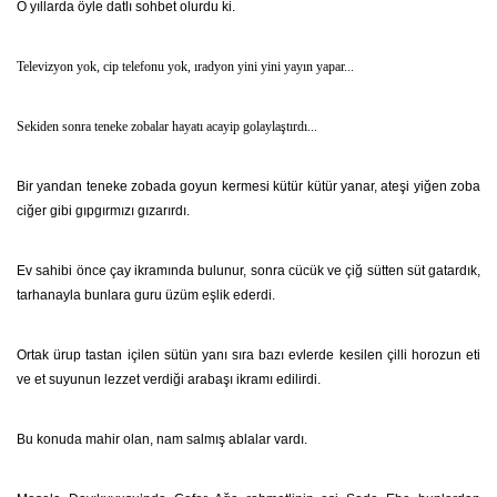
O yıllarda öyle datlı sohbet olurdu ki.
Televizyon yok, cip telefonu yok, ıradyon yini yini yayın yapar...
Sekiden sonra teneke zobalar hayatı acayip golaylaştırdı...
Bir yandan teneke zobada goyun kermesi kütür kütür yanar, ateşi yiğen zoba
ciğer gibi gıpgırmızı gızarırdı.
Ev sahibi önce çay ikramında bulunur, sonra cücük ve çiğ sütten süt gatardık,
tarhanayla bunlara guru üzüm eşlik ederdi.
Ortak ürup tastan içilen sütün yanı sıra bazı evlerde kesilen çilli horozun eti
ve et suyunun lezzet verdiği arabaşı ikramı edilirdi.
Bu konuda mahir olan, nam salmış ablalar vardı.