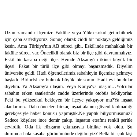
Uzun zamandır ilçemize Fakülte veya Yüksekokul getirebilmek
için çaba sarfediyoruz. Sonuç olarak ciddi bir noktaya geldiğimiz
kesin. Ama Türkiye'nin AB süreci gibi, Eskil'inde muhakkak bir
fakülte süreci var. Öncelikli olarak biz bir ilçe gibi davranmalıyız.
Eskil bir kasaba değil ilçe. Hemde Aksaray'ın ikinci büyük bir
ilçesi. Fakat bir türlü ilçe gibi olmayı başaramadık. Diyelim
üniversite geldi. Hadi öğrencilerimiz sabahleyin ilçemize gelmeye
başladı. Birincisi ev bulmak büyük bir sorun. Hadi evi buldular
diyelim. Ya Aksaray'a ulaşım. Veya Konya'ya ulaşım…Yolcular
sabahın erken saatlerinde cadde üzerlerinde otobüs bekliyorlar.
Peki bu yükseokul bekleyen bir ilçeye yakışıyor mu?Ya inşaat
alanlarımız. Daha önceleri birkaç inşaat alanını güvenlik olmadığı
gerekçesiyle haber konusu yapmıştık.Ne yaptık biliyormusunuz?
Sadece köşelere ince demir çakıp, inşaatın etrafını renkli şeritle
çevirdik. Oda ilk rüzgarın çıkmasıyla birlikte yok oldu. Şu
durumda hala kasaba görünümünde değilmiyiz? Belki bir çok kişi