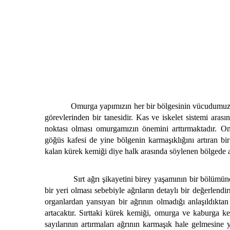
Omurga yapımızın her bir bölgesinin vücudumuzda öne
görevlerinden bir tanesidir. Kas ve iskelet sistemi aras
noktası olması omurgamızın önemini arttırmaktadır. O
göğüs kafesi de yine bölgenin karmaşıklığını artıran bi
kalan kürek kemiği diye halk arasında söylenen bölgede ağ
Sırt ağrı şikayetini birey yaşamının bir bölümünde mu
bir yeri olması sebebiyle ağrıların detaylı bir değerlend
organlardan yansıyan bir ağrının olmadığı anlaşıldıktan
artacaktır. Sırttaki kürek kemiği, omurga ve kaburga ke
sayılarının artırmaları ağrının karmaşık hale gelmesine