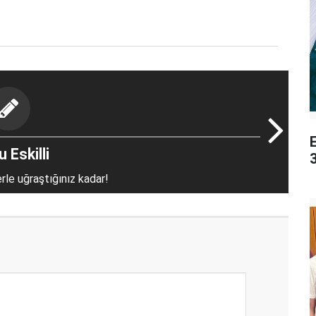
 Eskilli
3
erle uğraştığınız kadar!