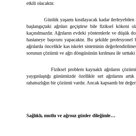
etkili olacaktır.
Günlük yaşamı kısıtlayacak kadar ilerleyebilen ağrıla
başlangıçtaki ağrıları geçiştirse bile fiziksel kökeni 
kaçınılmazdır. Ağrıların evdeki yöntemlerle ve düşük doz
hastaneye başvuru yapacaktır. Bu şekilde profesyonel b
ağrılarda öncelikle kas iskelet sisteminin değerlendirilm
sorunun çözümü ve ağrı döngüsünün kırılması ile sırttaki ra
Fiziksel problem kaynaklı ağrıların çözümü sadec
yaygınlaştığı günümüzde özellikle sırt ağrılarını artı
rahatsızlığın bir çözümü vardır. Ancak kapsamlı bir değe
Sağlıklı, mutlu ve ağrısız günler dileğimle…