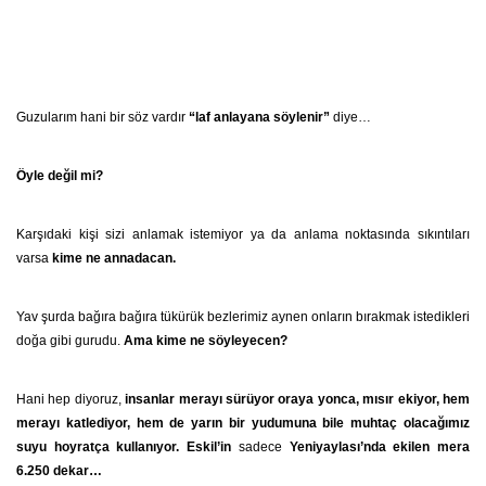
Guzularım hani bir söz vardır
“laf anlayana söylenir”
diye…
Öyle değil mi?
Karşıdaki kişi sizi anlamak istemiyor ya da anlama noktasında sıkıntıları
varsa
kime ne annadacan.
Yav şurda bağıra bağıra tükürük bezlerimiz aynen onların bırakmak istedikleri
doğa gibi gurudu.
Ama kime ne söyleyecen?
Hani hep diyoruz,
insanlar merayı sürüyor oraya yonca, mısır ekiyor, hem
merayı katlediyor, hem de yarın bir yudumuna bile muhtaç olacağımız
suyu hoyratça kullanıyor. Eskil’in
sadece
Yeniyaylası’nda ekilen mera
6.250 dekar…