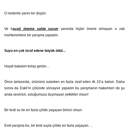
O nedenle yarını bir düşün.
Ve h
ayati öneme sahip suyun
yanında hiçbir önemi olmayan o zatı
muhteremlere bir yarışma yapalım.
Suyu en çok israf edene büyük ödül…
Haydi bakalım kolay gelsin…
Önce tarlasında, ürününü sularken en fazla israf eden ilk 10’a kalsın. Daha
sonra da Eskil’in çölünde sörvayvır yapalım bu yarışmanın hakemleri de şu
anda sesimizi, soluğumuzu duymayan yetkililer olsun!
Bir testi su ile en fazla çölde yaşayan birinci olsun.
Evet yarışma bu, bir testi suyla çölde en fazla yaşayan….