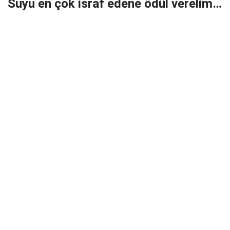
Suyu en çok israf edene ödül verelim…