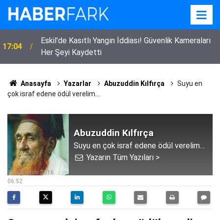
Eskil'de Kasıtlı Yangın İddiası! Güvenlik Kameraları
17:04
Her Şeyi Kaydetti
Anasayfa
Yazarlar
Abuzuddin Kılfırça
Suyu en
çok israf edene ödül verelim…
Abuzuddin Kılfırça
Suyu en çok israf edene ödül verelim…
Yazarın Tüm Yazıları >
18 Ağustos 2016
06:52