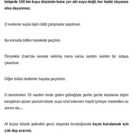
bölgede 100 bin kuyu düşünün buna yer altı suyu değil, her halde okyanus
olsa dayanmaz.
O nedenle suyla ilgili ciddi çalışmalar yapılmalı.
Bu konuda lütfen harekete geçilsin.
Öncelikle Eskil’de nerede ekilmiş mera varsa santim santim bir ortaya
çıkarılsın.
Diğer bütün tedbirler hayata geçirilsin.
O kendinden 70 santim önde giden göbeğiyle gerile gerile kürdanla dişini
karışdıran güzel yavrum böyle suyu israf edersen haydi içmeye marketten su
alırsın da
…
Af buyur böyük aptestini gece dışarıda bozduğunda
kıçını kurulamak için
çok daş ararsın.