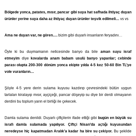
Bölgede yonca, patates, mısır, pancar gibi suya hat safhada ihtiyaç duyan
ürünler yerine suya daha az ihtiyaç duyan ürünler teşvik edilmeli…
vs vs
Ama ne duyan var, ne gören….
bizim gibi duyarlı insanların feryadını…
Öyle ki bu duymamanın neticesinde banyo da bile
aman suyu israf
etmeyim
diye
kovalarda anam babam usulü banyo yapanlar; cebinde
parası olupta 200-300 dönüm yonca ekipte yılda 4-5 kez 50-60 Bin TL’ye
vole vuranların…
Şöyle 4-5 yere derin sulama kuyusu kazdırıp çevresindeki bütün uygun
tarlaları kiralayıp mısır, ayçiçeği, pancar döşeyip su diye bir derdi olmayanın
derdini bu toplum yarın el birliği ile çekecek.
Damla sulama denildi. Duyarlı çiftçilerin ifade ettiği gibi
bugün en büyük su
israfı damla sulamada yapılıyor. Çiftçi Nisan’da açtığı kuyusundan
neredeyse hiç kapatmadan Aralık’a kadar ha bire su çekiyor.
Bu şekilde