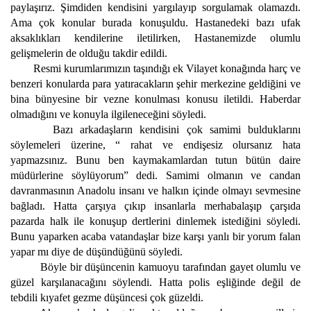
paylaşırız. Şimdiden kendisini yargılayıp sorgulamak olamazdı.
Ama çok konular burada konuşuldu. Hastanedeki bazı ufak
aksaklıkları kendilerine iletilirken, Hastanemizde olumlu
gelişmelerin de olduğu takdir edildi.
Resmi kurumlarımızın taşındığı ek Vilayet konağında harç ve
benzeri konularda para yatıracakların şehir merkezine geldiğini ve
bina bünyesine bir vezne konulması konusu iletildi. Haberdar
olmadığını ve konuyla ilgileneceğini söyledi.
Bazı arkadaşların kendisini çok samimi bulduklarını
söylemeleri üzerine, “ rahat ve endişesiz olursanız hata
yapmazsınız. Bunu ben kaymakamlardan tutun bütün daire
müdürlerine söylüyorum” dedi. Samimi olmanın ve candan
davranmasının Anadolu insanı ve halkın içinde olmayı sevmesine
bağladı. Hatta çarşıya çıkıp insanlarla merhabalaşıp çarşıda
pazarda halk ile konuşup dertlerini dinlemek istediğini söyledi.
Bunu yaparken acaba vatandaşlar bize karşı yanlı bir yorum falan
yapar mı diye de düşündüğünü söyledi.
Böyle bir düşüncenin kamuoyu tarafından gayet olumlu ve
güzel karşılanacağını söylendi. Hatta polis eşliğinde değil de
tebdili kıyafet gezme düşüncesi çok güzeldi.