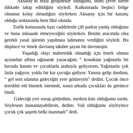
Aksaray’ın hızla gelişmekte olduğunu, bunu çevre illerin
dikkatle takip edildiğini söyledi. Kalkınmada beşinci bölge
olmanın kolay olmadığını söylerken Aksaray için bir kazanç
olduğu noktasında hem fikir olundu.
Trafik konusunda bazı caddelerde çift parkın yanlış olduğunu
ve buna müsaade etmeyeceğini söylerken. Benim aracımda olsa
gerekli yasal işlemin yapılması talimatını verdiğini söyledi. Bu
düşünce ve örnek davranış takdire şayan bir davranıştır.
Yaşadığı olayı mahremlik olmadığı için örnek olması
açısından affına sığınarak yazacağım; “ konaktan yağmurlu bir
havada hanım ve çocuklarla arabayla geliyorum. Yağmurda çok
fazla yağıyor, yolda bir kız çocuğu gidiyor. Yanına gelip durdum,
“ gel seni ıslanma gideceğin yere götüreyim” dedim. Çocuk önce
tereddüt etti binmek istemedi, sonra arkada çocukları da görünce
bindi.
Gideceği yeri sorup götürdüm, inerken kim olduğumu sordu.
Söylesem inanamayabilirsin, dedim. Vali olduğumu söyleyince
çocuk çok şaşırdı belki inanmadı” dedi.