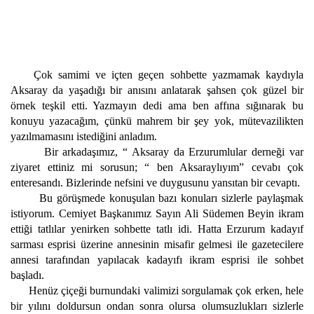
Çok samimi ve içten geçen sohbette yazmamak kaydıyla
Aksaray da yaşadığı bir anısını anlatarak şahsen çok güzel bir
örnek teşkil etti. Yazmayın dedi ama ben affına sığınarak bu
konuyu yazacağım, çünkü mahrem bir şey yok, mütevazilikten
yazılmamasını istediğini anladım.
Bir arkadaşımız, “ Aksaray da Erzurumlular derneği var
ziyaret ettiniz mi sorusun; “ ben Aksaraylıyım” cevabı çok
enteresandı. Bizlerinde nefsini ve duygusunu yansıtan bir cevaptı.
Bu görüşmede konuşulan bazı konuları sizlerle paylaşmak
istiyorum. Cemiyet Başkanımız Sayın Ali Südemen Beyin ikram
ettiği tatlılar yenirken sohbette tatlı idi. Hatta Erzurum kadayıf
sarması esprisi üzerine annesinin misafir gelmesi ile gazetecilere
annesi tarafından yapılacak kadayıfı ikram esprisi ile sohbet
başladı.
Henüz çiçeği burnundaki valimizi sorgulamak çok erken, hele
bir yılını doldursun ondan sonra olursa olumsuzlukları sizlerle