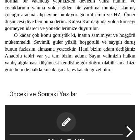
normal bir vatandaş yapmazken devletin valisi hanımı ve
çocuklarının yanına yolda giden bir yardıma muhtaç ıslanmış
çocuğu aracına alıp evine bırakıyor. Şehrül emin ve HZ. Ömer
düşüncesi diye ben buna derim. Kafası Kaf dağında yolda kimseyi
görmeyen idareci ve yöneticilerimize duyurulur.
O kadar çok konu görüştük ki, inanın samimiyet ve hoşgörü
mükemmeldi. Sevimli, güler yüzlü, hoşgörülü ve saygılı duruş
bunun fazlasını almasına yetecektir. Hani bizim adam dediğimiz
Anadolu tabiri var ya tam bizim adam. Sayın valimizin halkın
yanlış algılaması düşüncesi kendisine gör doğru olabilir ama bize
göre hem de halkla kucaklaşmak fevkalade güzel olur.
Önceki ve Sonraki Yazılar