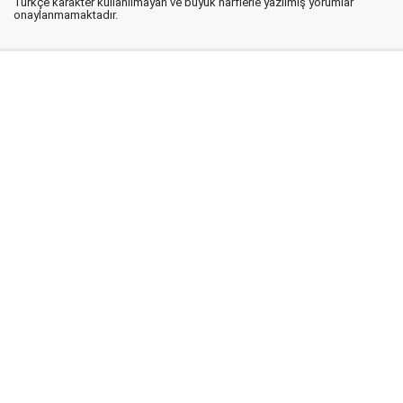
Türkçe karakter kullanılmayan ve büyük harflerle yazılmış yorumlar
onaylanmamaktadır.