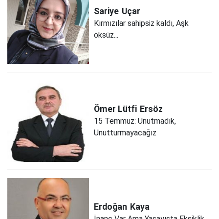
Sariye
Uçar
Kırmızılar sahipsiz kaldı, Aşk
öksüz...
Ömer Lütfi
Ersöz
15 Temmuz: Unutmadık,
Unutturmayacağız
Erdoğan
Kaya
İnanç Var Ama Yaşayışta Eksiklik