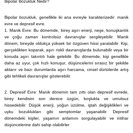
Bipolar Bozukluk Nedir?
Bipolar bozukluk, genellikle iki ana evreyle karakterizedir: manik
evre ve depresif evre.
1. Manik Evre: Bu dönemde, birey aşırı enerji, neşe, konuşkanlık
ve çoğu zaman kontrolsüz davranışlar sergileyebilir. Manik
dönem, bireyde oldukça yüksek bir özgüven hissi yaratabilir. Kişi,
gerçeklikten koparak, aşırı riskli davranışlarda bulunabilir veya bir
konuda aşırı takıntılı hale gelebilir. Bu dönemde, kişi genellikle
daha az uyur, çok hızlı konuşur, düşüncelerini sırasız bir şekilde
aktarır ve bazı durumlarda aşırı harcama, cinsel dürtülerde artış
gibi tehlikeli davranışlar gösterebilir.
2. Depresif Evre: Manik dönemin tam zıttı olan depresif evrede,
birey kendisini son derece üzgün, boşlukta ve umutsuz
hissedebilir. Düşük enerji, yoğun üzülme, iştah değişiklikleri ve
uyku bozuklukları gibi semptomlar yaşanabilir. Depresif
dönemdeki kişiler, yaşamın anlamını sorgulayabilir ve intihar
düşüncelerine dahi sahip olabilirler.