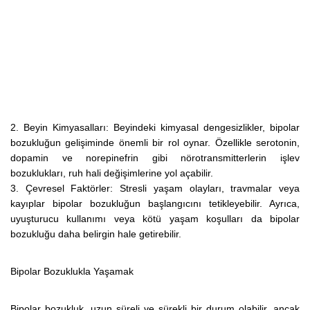
2. Beyin Kimyasalları: Beyindeki kimyasal dengesizlikler, bipolar
bozukluğun gelişiminde önemli bir rol oynar. Özellikle serotonin,
dopamin ve norepinefrin gibi nörotransmitterlerin işlev
bozuklukları, ruh hali değişimlerine yol açabilir.
3. Çevresel Faktörler: Stresli yaşam olayları, travmalar veya
kayıplar bipolar bozukluğun başlangıcını tetikleyebilir. Ayrıca,
uyuşturucu kullanımı veya kötü yaşam koşulları da bipolar
bozukluğu daha belirgin hale getirebilir.
Bipolar Bozuklukla Yaşamak
Bipolar bozukluk, uzun süreli ve sürekli bir durum olabilir, ancak