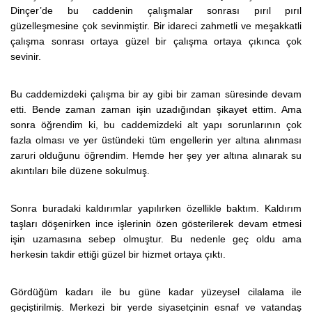
Dinçer’de bu caddenin çalışmalar sonrası pırıl pırıl
güzelleşmesine çok sevinmiştir. Bir idareci zahmetli ve meşakkatli
çalışma sonrası ortaya güzel bir çalışma ortaya çıkınca çok
sevinir.
Bu caddemizdeki çalışma bir ay gibi bir zaman süresinde devam
etti. Bende zaman zaman işin uzadığından şikayet ettim. Ama
sonra öğrendim ki, bu caddemizdeki alt yapı sorunlarının çok
fazla olması ve yer üstündeki tüm engellerin yer altına alınması
zaruri olduğunu öğrendim. Hemde her şey yer altına alınarak su
akıntıları bile düzene sokulmuş.
Sonra buradaki kaldırımlar yapılırken özellikle baktım. Kaldırım
taşları döşenirken ince işlerinin özen gösterilerek devam etmesi
işin uzamasına sebep olmuştur. Bu nedenle geç oldu ama
herkesin takdir ettiği güzel bir hizmet ortaya çıktı.
Gördüğüm kadarı ile bu güne kadar yüzeysel cilalama ile
geçiştirilmiş. Merkezi bir yerde siyasetçinin esnaf ve vatandaş