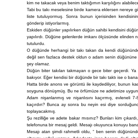
kim ne takacak veya benim taktığımın karşılığını alabile
Tabi bu takı meselesine birde kamera eklersen nereye gid
liste tutuluyormuş. Sonra bunun içerisinden kendisin
gönderip istiyorlarmış.
Eskiden düğünler yapılırken düğün sahibi kendisini düğün
yapılırdı. Düğüne gelenlerde imkanı ölçüsünde elinden n
tutulurdu.
O düğünde herhangi bir takı takan da kendi düğününde
değil sen fazlaca destek oldun o adam senin düğününe 
şey olamaz.
Düğün biter takılan takmayan o gece biter geçerdi. Ya 
bakıyor. Eğer kendisi bir düğünde bir takı taktı ise o ban
Hatta birde anons ve görüntü ile kaydediliyor, bunun ka
soyguna dönüşmüş. Bu ne örfümüze ne adetimize uygun
Adam nişanlanmış ve nişanlısını kaçırmış, evleneli 
kaçırdın? Bunca ay sonra bu neyin esi diye sorduğunda
toplayacakmış.
Şu rezilliğe ve adete bakar mısınız? Bunları kim çıkardı,
telefonuna bir mesaj geldi. Mesajı okuyunca konuyu ban
Mesajı atan şimdi rahmetli oldu, “ ben senin düğününde 