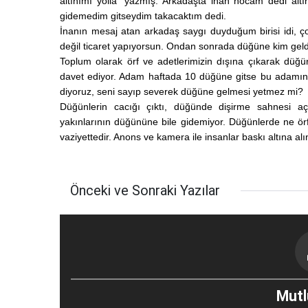
altınımı yolla” yazmış. Arkadaşta inan hocam dedi al
gidemedim gitseydim takacaktım dedi.
İnanın mesaj atan arkadaş saygı duyduğum birisi idi, 
değil ticaret yapıyorsun. Ondan sonrada düğüne kim geld
Toplum olarak örf ve adetlerimizin dışına çıkarak düğ
davet ediyor. Adam haftada 10 düğüne gitse bu adamın 
diyoruz, seni sayıp severek düğüne gelmesi yetmez mi?
Düğünlerin cacığı çıktı, düğünde dişirme sahnesi a
yakınlarının düğününe bile gidemiyor. Düğünlerde ne ör
vaziyettedir. Anons ve kamera ile insanlar baskı altına al
Önceki ve Sonraki Yazılar
Mutlu