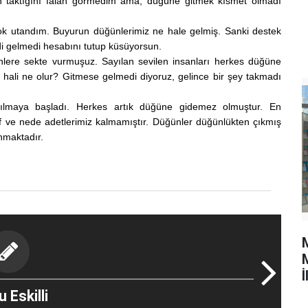
tın taktığını falan görmedim ama, düğüne gitmek kısmet olmadı
çok utandım. Buyurun düğünlerimiz ne hale gelmiş. Sanki destek
i gelmedi hesabını tutup küsüyorsun.
ünlere sekte vurmuşuz. Sayılan sevilen insanları herkes düğüne
hali ne olur? Gitmese gelmedi diyoruz, gelince bir şey takmadı
çılmaya başladı. Herkes artık düğüne gidemez olmuştur. En
f ve nede adetlerimiz kalmamıştır. Düğünler düğünlükten çıkmış
ınmaktadır.
M
İ
 Eskilli