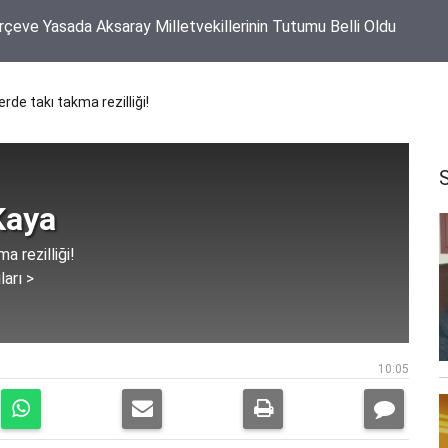
Yaylası Yol Ayrımında Traktör ile Otomobil Çarpıştı
rde takı takma rezilliği!
Kaya
a rezilliği!
ları >
10:05