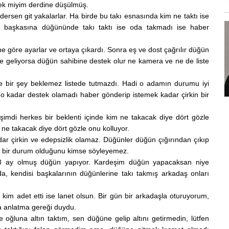
cek miyim derdine düşülmüş.
ersen git yakalarlar. Ha birde bu takı esnasında kim ne taktı ise
in başkasına düğününde takı taktı ise oda takmadı ise haber
e göre ayarlar ve ortaya çıkardı. Sonra eş ve dost çağrılır düğün
e geliyorsa düğün sahibine destek olur ne kamera ve ne de liste
 bir şey beklemez listede tutmazdı. Hadi o adamın durumu iyi
o kadar destek olamadı haber gönderip istemek kadar çirkin bir
şimdi herkes bir beklenti içinde kim ne takacak diye dört gözle
a ne takacak diye dört gözle onu kolluyor.
dar çirkin ve edepsizlik olamaz. Düğünler düğün çığırından çıkıp
 bir durum olduğunu kimse söyleyemez.
7-8 ay olmuş düğün yapıyor. Kardeşim düğün yapacaksan niye
, kendisi başkalarının düğünlerine takı takmış arkadaş onları
 kim adet etti ise lanet olsun. Bir gün bir arkadaşla oturuyorum,
a anlatma gereği duydu.
oğluna altın taktım, sen düğüne gelip altını getirmedin, lütfen