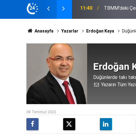
inin Tutumu Belli Oldu
24
11:33
Eskil'de Tosun 
Anasayfa
Yazarlar
Erdoğan Kaya
Düğünle
Erdoğan 
Düğünlerde takı takm
Yazarın Tüm Yazı
08 Temmuz 2022