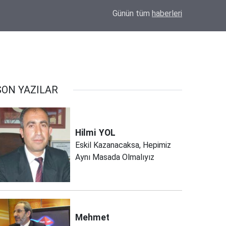
"Telkin (Talkın) Ölüye Değil, Diriye Verilir"... Bayram Hoca'dan Cenazede Dikkat Çeken
11:06
Günün tüm
haberleri
Sözler!
SON YAZILAR
Hilmi
YOL
Eskil Kazanacaksa, Hepimiz
Aynı Masada Olmalıyız
Mehmet