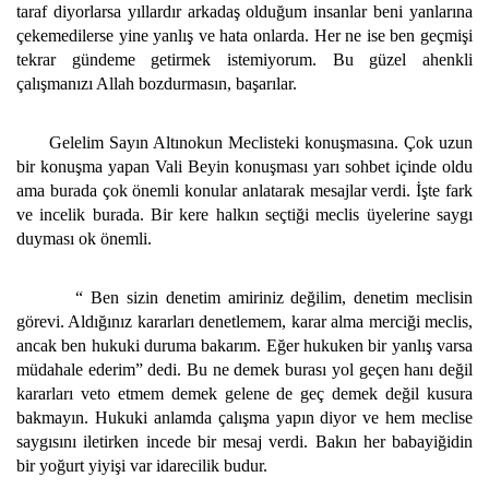
taraf diyorlarsa yıllardır arkadaş olduğum insanlar beni yanlarına
çekemedilerse yine yanlış ve hata onlarda. Her ne ise ben geçmişi
tekrar gündeme getirmek istemiyorum. Bu güzel ahenkli
çalışmanızı Allah bozdurmasın, başarılar.
Gelelim Sayın Altınokun Meclisteki konuşmasına. Çok uzun
bir konuşma yapan Vali Beyin konuşması yarı sohbet içinde oldu
ama burada çok önemli konular anlatarak mesajlar verdi. İşte fark
ve incelik burada. Bir kere halkın seçtiği meclis üyelerine saygı
duyması ok önemli.
“ Ben sizin denetim amiriniz değilim, denetim meclisin
görevi. Aldığınız kararları denetlemem, karar alma merciği meclis,
ancak ben hukuki duruma bakarım. Eğer hukuken bir yanlış varsa
müdahale ederim” dedi. Bu ne demek burası yol geçen hanı değil
kararları veto etmem demek gelene de geç demek değil kusura
bakmayın. Hukuki anlamda çalışma yapın diyor ve hem meclise
saygısını iletirken incede bir mesaj verdi. Bakın her babayiğidin
bir yoğurt yiyişi var idarecilik budur.