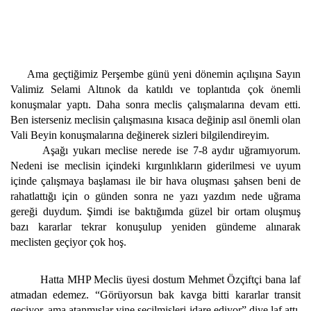
Ama geçtiğimiz Perşembe günü yeni dönemin açılışına Sayın
Valimiz Selami Altınok da katıldı ve toplantıda çok önemli
konuşmalar yaptı. Daha sonra meclis çalışmalarına devam etti.
Ben isterseniz meclisin çalışmasına kısaca değinip asıl önemli olan
Vali Beyin konuşmalarına değinerek sizleri bilgilendireyim.
Aşağı yukarı meclise nerede ise 7-8 aydır uğramıyorum.
Nedeni ise meclisin içindeki kırgınlıkların giderilmesi ve uyum
içinde çalışmaya başlaması ile bir hava oluşması şahsen beni de
rahatlattığı için o günden sonra ne yazı yazdım nede uğrama
gereği duydum. Şimdi ise baktığımda güzel bir ortam oluşmuş
bazı kararlar tekrar konuşulup yeniden gündeme alınarak
meclisten geçiyor çok hoş.
Hatta MHP Meclis üyesi dostum Mehmet Özçiftçi bana laf
atmadan edemez. “Görüyorsun bak kavga bitti kararlar transit
geçiyor, ama atanmışlar yine seçilmişleri idare ediyor” diye laf attı.