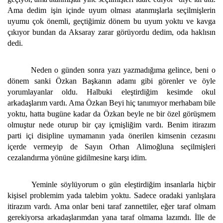
Ama dedim işin içinde uyum olması atanmışlarla seçilmişlerin
uyumu çok önemli, geçtiğimiz dönem bu uyum yoktu ve kavga
çıkıyor bundan da Aksaray zarar görüyordu dedim, oda haklısın
dedi.
Neden o günden sonra yazı yazmadığıma gelince, beni o
dönem sanki Özkan Başkanın adamı gibi görenler ve öyle
yorumlayanlar oldu. Halbuki eleştirdiğim kesimde okul
arkadaşlarım vardı. Ama Özkan Beyi hiç tanımıyor merhabam bile
yoktu, hatta bugüne kadar da Özkan beyle ne bir özel görüşmem
olmuştur nede oturup bir çay içmişliğim vardı. Benim itirazım
parti içi disipline uymamanın yada önerilen kimsenin cezasını
içerde vermeyip de Sayın Orhan Alimoğluna seçilmişleri
cezalandırma yönüne gidilmesine karşı idim.
Yeminle söylüyorum o gün eleştirdiğim insanlarla hiçbir
kişisel problemim yada talebim yoktu. Sadece oradaki yanlışlara
itirazım vardı. Ama onlar beni taraf zannettiler, eğer taraf olmam
gerekiyorsa arkadaşlarımdan yana taraf olmama lazımdı. İlle de