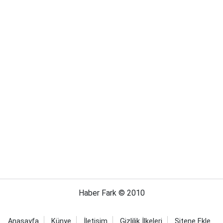
Haber Fark © 2010
Anasayfa
Künye
İletişim
Gizlilik İlkeleri
Sitene Ekle