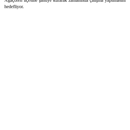
Ağaçören ilçesine şantiye kurarak zamanında çalışma yapılmasını
hedefliyor.