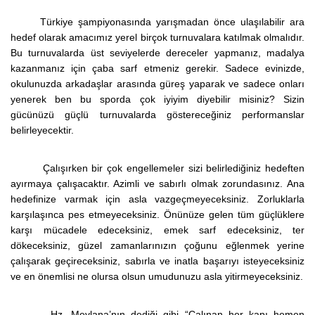
Türkiye şampiyonasında yarışmadan önce ulaşılabilir ara
hedef olarak amacımız yerel birçok turnuvalara katılmak olmalıdır.
Bu turnuvalarda üst seviyelerde dereceler yapmanız, madalya
kazanmanız için çaba sarf etmeniz gerekir. Sadece evinizde,
okulunuzda arkadaşlar arasında güreş yaparak ve sadece onları
yenerek ben bu sporda çok iyiyim diyebilir misiniz? Sizin
gücünüzü güçlü turnuvalarda göstereceğiniz performanslar
belirleyecektir.
Çalışırken bir çok engellemeler sizi belirlediğiniz hedeften
ayırmaya çalışacaktır. Azimli ve sabırlı olmak zorundasınız. Ana
hedefinize varmak için asla vazgeçmeyeceksiniz. Zorluklarla
karşılaşınca pes etmeyeceksiniz. Önünüze gelen tüm güçlüklere
karşı mücadele edeceksiniz, emek sarf edeceksiniz, ter
dökeceksiniz, güzel zamanlarınızın çoğunu eğlenmek yerine
çalışarak geçireceksiniz, sabırla ve inatla başarıyı isteyeceksiniz
ve en önemlisi ne olursa olsun umudunuzu asla yitirmeyeceksiniz.
Hz. Mevlana’nın dediği gibi “Çalınan her kapı hemen