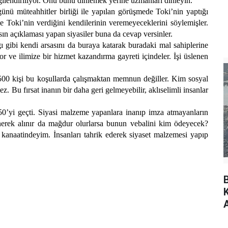
ilgilendiriliyor. Onu bunu dinlemek yerine uzmanları dinleyin.
ü müteahhitler birliği ile yapılan görüşmede Toki’nin yaptığı
 Toki’nin verdiğini kendilerinin veremeyeceklerini söylemişler.
n açıklaması yapan siyasiler buna da cevap versinler.
 gibi kendi arsasını da buraya katarak buradaki mal sahiplerine
 ve ilimize bir hizmet kazandırma gayreti içindeler. İşi üslenen
500 kişi bu koşullarda çalışmaktan memnun değiller. Kim sosyal
mez. Bu fırsat inanın bir daha geri gelmeyebilir, aklıselimli insanlar
50’yi geçti. Siyasi malzeme yapanlara inanıp imza atmayanların
nerek alınır da mağdur olurlarsa bunun vebalini kim ödeyecek?
 kanaatindeyim. İnsanları tahrik ederek siyaset malzemesi yapıp