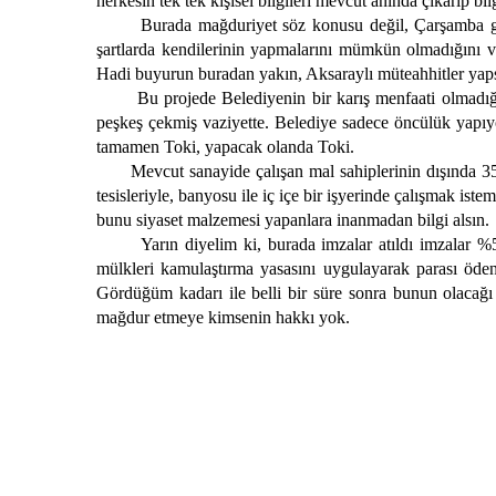
herkesin tek tek kişisel bilgileri mevcut anında çıkarıp b
Burada mağduriyet söz konusu değil, Çarşamba gün
şartlarda kendilerinin yapmalarını mümkün olmadığını ve
Hadi buyurun buradan yakın, Aksaraylı müteahhitler yapsı
Bu projede Belediyenin bir karış menfaati olmadığı
peşkeş çekmiş vaziyette. Belediye sadece öncülük yapıyor
tamamen Toki, yapacak olanda Toki.
Mevcut sanayide çalışan mal sahiplerinin dışında 3
tesisleriyle, banyosu ile iç içe bir işyerinde çalışmak iste
bunu siyaset malzemesi yapanlara inanmadan bilgi alsın.
Yarın diyelim ki, burada imzalar atıldı imzalar %
mülkleri kamulaştırma yasasını uygulayarak parası öde
Gördüğüm kadarı ile belli bir süre sonra bunun olacağı
mağdur etmeye kimsenin hakkı yok.