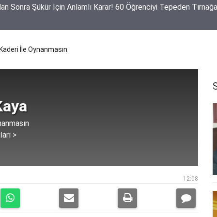
eve Yasada Aksaray Milletvekillerinin Tutumu Belli Oldu
Kaderi İle Oynanmasın
Kaya
ynanmasın
ları >
12:08