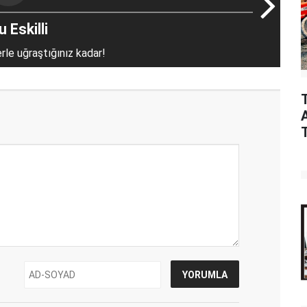
 Eskilli
erle uğraştığınız kadar!