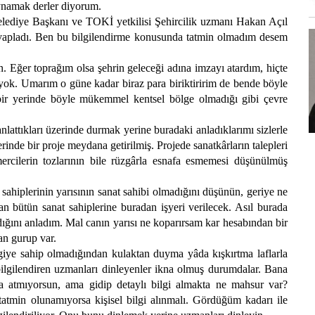
oynamak derler diyorum.
diye Başkanı ve TOKİ yetkilisi Şehircilik uzmanı Hakan Açıl
cevapladı. Ben bu bilgilendirme konusunda tatmin olmadım desem
. Eğer toprağım olsa şehrin geleceği adına imzayı atardım, hiçte
 yok. Umarım o güne kadar biraz para biriktiririm de bende böyle
çbir yerinde böyle mükemmel kentsel bölge olmadığı gibi çevre
ttıkları üzerinde durmak yerine buradaki anladıklarımı sizlerle
inde bir proje meydana getirilmiş. Projede sanatkârların talepleri
mercilerin tozlarının bile rüzgârla esnafa esmemesi düşünülmüş
sahiplerinin yarısının sanat sahibi olmadığını düşünün, geriye ne
bütün sanat sahiplerine buradan işyeri verilecek. Asıl burada
ığını anladım. Mal canın yarısı ne koparırsam kar hesabından bir
an gurup var.
iye sahip olmadığından kulaktan duyma yâda kışkırtma laflarla
bilgilendiren uzmanları dinleyenler ikna olmuş durumdalar. Bana
atmıyorsun, ama gidip detaylı bilgi almakta ne mahsur var?
r tatmin olunamıyorsa kişisel bilgi alınmalı. Gördüğüm kadarı ile