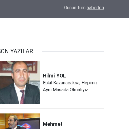
11:33
Eskil'de Tosun Yaylası Yol Ayrımında Traktör 
Günün tüm
haberleri
SON YAZILAR
Hilmi
YOL
Eskil Kazanacaksa, Hepimiz
Aynı Masada Olmalıyız
Mehmet