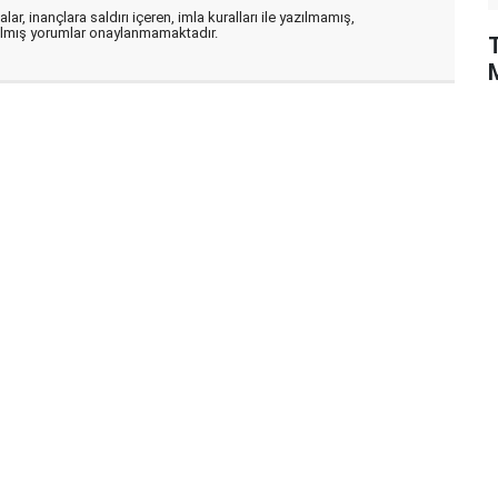
ar, inançlara saldırı içeren, imla kuralları ile yazılmamış,
zılmış yorumlar onaylanmamaktadır.
M