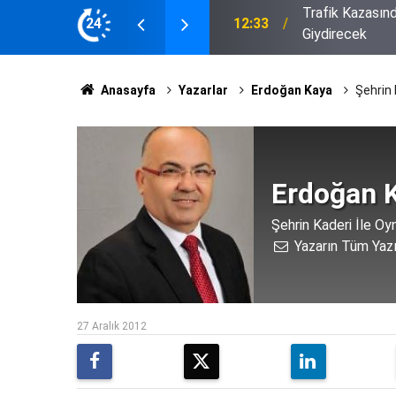
! 60 Öğrenciyi Tepeden Tırnağa
24
11:40
TBMM'deki Çerç
Anasayfa
Yazarlar
Erdoğan Kaya
Şehrin 
Erdoğan 
Şehrin Kaderi İle O
Yazarın Tüm Yazı
27 Aralık 2012