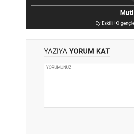
Mutlu
Ey Eskilli! O gençl
YAZIYA
YORUM KAT