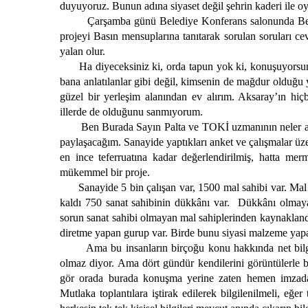
duyuyoruz. Bunun adına siyaset değil şehrin kaderi ile 
Çarşamba günü Belediye Konferans salonunda Bele
projeyi Basın mensuplarına tanıtarak sorulan soruları 
yalan olur.
Ha diyeceksiniz ki, orda tapun yok ki, konuşuyorsun
bana anlatılanlar gibi değil, kimsenin de mağdur olduğu
güzel bir yerleşim alanından ev alırım. Aksaray’ın hi
illerde de olduğunu sanmıyorum.
Ben Burada Sayın Palta ve TOKİ uzmanının neler anla
paylaşacağım. Sanayide yaptıkları anket ve çalışmalar üzer
en ince teferruatına kadar değerlendirilmiş, hatta mer
mükemmel bir proje.
Sanayide 5 bin çalışan var, 1500 mal sahibi var. Mal 
kaldı 750 sanat sahibinin dükkânı var.
Dükkânı olmayan 
sorun sanat sahibi olmayan mal sahiplerinden kaynakland
diretme yapan gurup var. Birde bunu siyasi malzeme yap
Ama bu insanların birçoğu konu hakkında net bilg
olmaz diyor. Ama dört gündür kendilerini görüntülerle 
gör orada burada konuşma yerine zaten hemen imzada 
Mutlaka toplantılara iştirak edilerek bilgilenilmeli, eğe