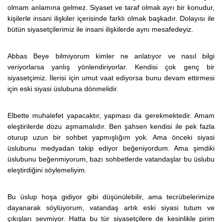
olmam anlamına gelmez. Siyaset ve taraf olmak ayrı bir konudur,
kişilerle insani ilişkiler içerisinde farklı olmak başkadır. Dolayısı ile
bütün siyasetçilerimiz ile insani ilişkilerde aynı mesafedeyiz.
Abbas Beye bilmiyorum kimler ne anlatıyor ve nasıl bilgi
veriyorlarsa yanlış yönlendiriyorlar. Kendisi çok genç bir
siyasetçimiz. İlerisi için umut vaat ediyorsa bunu devam ettirmesi
için eski siyasi üslubuna dönmelidir.
Elbette muhalefet yapacaktır, yapması da gerekmektedir. Amam
eleştirilerde dozu aşmamalıdır. Ben şahsen kendisi ile pek fazla
oturup uzun bir sohbet yapmışlığım yok. Ama önceki siyasi
üslubunu medyadan takip ediyor beğeniyordum. Ama şimdiki
üslubunu beğenmiyorum, bazı sohbetlerde vatandaşlar bu üslubu
eleştirdiğini söylemeliyim.
Bu üslup hoşa gidiyor gibi düşünülebilir, ama tecrübelerimize
dayanarak söylüyorum, vatandaş artık eski siyasi tutum ve
çıkışları sevmiyor. Hatta bu tür siyasetçilere de kesinlikle pirim