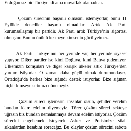
Erdoğan sız bir Türkiye idi ama muvaffak olamadılar.
Çözüm sürecinin başarılı olmasını istemiyorlar, bunu 11
Eylülde denediler başarılı olmadılar. Artık Ak Parti
kurumsallaşmış bir partidir, Ak Parti artık Türkiye’nin sigortası
olmuştur. Bunun önünü kesmeye kimsenin gücü yetmez.
Ak Parti Türkiye’nin her yerinde var, her yerinde siyaset
yapıyor. Diğer partiler ise kimi Doğuya, kimi Batıya gidemiyor.
Ülkemizin komşuları ve diğer karışık ülkeler artık Türkiye’den
yardım istiyorlar. O zaman daha güçlü olmak durumundayız,
Ortadoğu’da herkes bize sığındı destek istiyorlar. Bize sığınan
hiçbir kimseye sırtımızı dönemeyiz.
Çözüm süreci işlemesin insanlar ölsün, şehitler verelim
bundan idare edelim diyemeyiz. Törer çözüm süreci sekteye
uğrasın biz bundan nemalanmaya devam edelim istiyorlar. Çözüm
sürecini engellemek isteyerek Asker ve Polisimize silah
sıkanlardan hesabını soracağız. Bu olaylar çözüm sürecini sabote