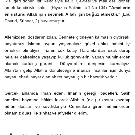
ikisi geri döner, biri kendisiyle kalır. Çevresi ve malı geri döner,
ameli kendisiyle kalır.”
(Riyazüs Sâlihin, c.1,No:104)
“
Amellerin
en üstünü Allah için sevmek, Allah için buğuz etmektir.”
(Ebu
Davud,
Sünnet, 2
)
buyurmuştur.
Ailemizden, dostlarımızdan, Cennete gitmeyen
k
almasın diyorsak;
h
ayatımızı İslama uygun
y
aşamalıyız
g
üzel ahlak sahibi İyi
örnekler olmalıyız. İnanın çok kolay. Haramlardan uzak durup
h
elaller dairesinde yaşayıp
k
ulluk görevlerini yapan müminlerden
olursak
k
urtuluş garanti...
Dünya-ahiret dengesini kurmalıyız.
Allah'tan gelip Allah'a dönüleceğine inanan insanlar için dünya
hayatı, ebedi hayat olan ahiret hayatı için bir hazırlık yeridir.
Gerçek anlamda İman eden, İmanın gereği ibadetleri, Salih
amelleri hayatına hâkim kılarak Allah’ın (c.c.) rızasını kazanıp
bütün dostları ve sevdikleriyle Cennetlere giren müminlerden
olmamız duası ile sıhhat ve afiyetler dilerim.