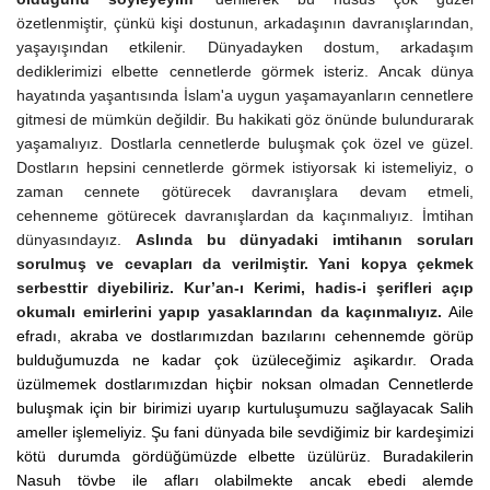
özetlenmiştir, çünkü kişi dostunun, arkadaşının davranışlarından,
yaşayışından etkilenir.
Dünyadayken dostum, arkadaşım
dediklerimizi elbette cennetlerde görmek isteriz. Ancak dünya
hayatında yaşantısında İslam'a uygun yaşamayanların cennetlere
gitmesi
de
mümkün değildir. Bu hakikati göz önünde bulundurarak
yaşamalıyız.
Dostlarla cennetlerde buluşmak çok özel ve güzel.
Dostların hepsini cennetlerde görmek istiyorsak ki istemeliyiz,
o
zaman cennete götürecek davranışlara devam etmeli,
cehenneme götürecek davranışlardan da kaçınmalıyız. İmtihan
dünyasındayız.
Aslında bu
dünyadaki
imtihanın soruları
sorulmuş ve cevapları da verilmiştir. Yani kopya çekmek
serbesttir diyebiliriz. Kur’an-ı Kerimi,
h
adis-i
ş
erifleri açıp
okumalı emirlerini yapıp yasaklarından da kaçınmalıyız.
Aile
efradı, akraba ve dostlarımızdan bazılarını cehennemde görüp
bulduğumuzda ne kadar çok üzüleceğimiz aşikardır. Orada
üzülmemek dostlarımızdan hiçbir noksan olmadan Cennetlerde
buluşmak için bir birimizi uyarıp kurtuluşumuzu sağlayacak Salih
ameller işlemeliyiz. Şu fani dünyada bile sevdiğimiz bir kardeşimizi
kötü durumda gördüğümüzde elbette üzülürüz. Buradakilerin
Nasuh tövbe ile afları olabilmekte ancak ebedi alemde