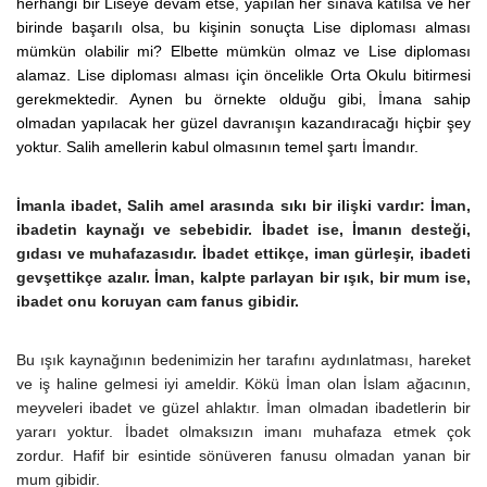
herhangi bir Liseye devam etse, yapılan her sınava katılsa ve her
birinde başarılı olsa, bu kişinin sonuçta Lise diploması alması
mümkün olabilir mi? Elbette mümkün olmaz ve Lise diploması
alamaz. Lise diploması alması için öncelikle Orta Okulu bitirmesi
gerekmektedir. Aynen bu örnekte olduğu gibi, İmana sahip
olmadan yapılacak her güzel davranışın kazandıracağı hiçbir şey
yoktur. Salih amellerin kabul olmasının temel şartı İmandır.
İmanla ibadet, Salih amel arasında sıkı bir ilişki vardır: İman,
ibadetin kaynağı ve sebebidir. İbadet ise, İmanın desteği,
gıdası ve muhafazasıdır. İbadet ettikçe, iman gürleşir, ibadeti
gevşettikçe azalır. İman, kalpte parlayan bir ışık, bir mum ise,
ibadet onu koruyan cam fanus gibidir.
Bu ışık kaynağının bedenimizin her tarafını aydınlatması, hareket
ve iş haline gelmesi iyi ameldir. Kökü İman olan İslam ağacının,
meyveleri ibadet ve güzel ahlaktır. İman olmadan ibadetlerin bir
yararı yoktur. İbadet olmaksızın imanı muhafaza etmek çok
zordur. Hafif bir esintide sönüveren fanusu olmadan yanan bir
mum gibidir.