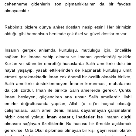
cehenneme gidenlerin son pişmanlıklarının da bir faydası
olmayacaktır.
Rabbim
iz
bizlere dünya ahiret dostları nasip etsin!
Her birimiz
in
olduğu gibi hamdolsun benimde çok özel ve güzel dostlarım var.
İnsanın gerçek anlamda kurtuluşu, mutluluğu için, öncelikle
sağlam bir İmana sahip olması ve İmanın gerektirdiği şekilde
Kur’an ve sünnetin emrettiği hususlarda Salih amellerle dolu bir
hayat yaşayıp, yasak ettiklerinden de kaçınarak kurtuluşu ümit
etmesi gerekmektedir. İman çok önemli bir özellik olmakla birlikte,
Salih amellerle desteklenmeyen İmanın korunması, muhafazası
da çok zordur. İman ile birlikte Salih amellerde gerekir. Çünkü
İmanı besleyen, güçlendiren ana unsur Salih amellerdir. İlahi
emirler doğrultusunda yapılan, Allah (c. c.)’ın hoşnut olacağı
çalışmalara, Salih amel denir. İmana dayanmayan çalışmaların
hiçbir önemi yoktur.
İman esastır, ibadetler ise
İmanın güçlü
olmasını sağlayan özelliklerdir. Bu hususu bir örnekle açıklamak
gerekirse; Orta Okul diploması olmayan bir kişi, gayri resmi olarak