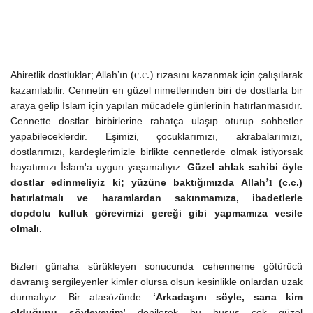
(c.c.)
Ahiretlik dostluklar; Allah’ın
rızasını kazanmak için çalışılarak
kazanılabilir. Cennetin en güzel nimetlerinden biri de dostlarla bir
araya gelip İslam için yapılan mücadele günlerinin hatırlanmasıdır.
Cennette dostlar birbirlerine rahatça ulaşıp oturup sohbetler
yapabileceklerdir. Eşimizi, çocuklarımızı, akrabalarımızı,
dostlarımızı, kardeşlerimizle birlikte cennetlerde olmak istiyorsak
hayatımızı İslam'a uygun yaşamalıyız.
Güzel ahlak sahibi öyle
’ı
dostlar edinmeliyiz ki; yüzüne baktığımızda Allah
(c.c.)
hatırlatmalı ve haramlardan sakınmamıza, ibadetlerle
dopdolu kulluk görevimizi gereği gibi yapmamıza vesile
olmalı.
Bizleri günaha sürükleyen sonucunda cehenneme götürücü
davranış sergileyenler
kimler olursa olsun
kesinlikle
onlardan
uzak
durmalıyız.
Bir atasözünde:
‘Arkadaşını söyle, sana kim
olduğunu söyleyeyim’
denilerek bu husus çok güzel