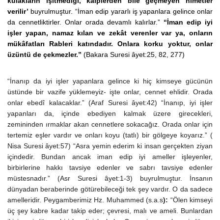
kulakların işitmediği, kalplerden bile geçmeyen nimetler
verilir’
buyrulmuştur. “İman edip yararlı iş yapanlara gelince onlar
da cennetliktirler. Onlar orada devamlı kalırlar.”
“İman edip iyi
işler yapan, namaz kılan ve zekât verenler var ya, onların
mükâfatları Rableri katındadır. Onlara korku yoktur, onlar
üzüntü de çekmezler.”
(Bakara Suresi âyet:25, 82, 277)
“İnanıp da iyi işler yapanlara gelince ki hiç kimseye gücünün
üstünde bir vazife yüklemeyiz- işte onlar, cennet ehlidir. Orada
onlar ebedî kalacaklar.”
(Araf Suresi âyet:42)
“İnanıp, iyi işler
yapanları da, içinde ebediyen kalmak üzere girecekleri,
zemininden ırmaklar akan cennetlere sokacağız. Orada onlar için
tertemiz eşler vardır ve onları koyu (tatlı) bir gölgeye koyarız.”
(
Nisa Suresi âyet:57) “Asra yemin ederim ki insan gerçekten ziyan
içindedir. Bundan ancak iman edip iyi ameller işleyenler,
birbirlerine hakkı tavsiye edenler ve sabrı tavsiye edenler
müstesnadır.” (Asr Suresi âyet:1-3) buyrulmuştur.
İnsanın
dünyadan beraberinde götürebileceği tek şey vardır. O da sadece
amelleridir. Peygamberimiz Hz. Muhammed (s.a.s
):
“Ölen kimseyi
üç şey kabre kadar takip eder; çevresi, malı ve ameli. Bunlardan