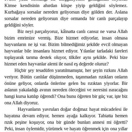
Kimse kendisinin ahırdan küspe yiyip geldiğini söylemez.
Kurbağaya sorsalar nereden geliyorsun diye gölden der. Aslana
sorsalar nereden geliyorsun diye ormanda bir canlı parçalayıp
geldiğini söyler.
Biz neyi parçalıyoruz, kâinatta canlı cansız ne varsa Allah
bizim emrimize vermiş. Bize hizmet ediyorlar, insan olmasa
hayvanların ne işi var. Bizim bilmediğimiz şekilde evcil olmayan
hayvanlar bile insanlara hizmet ediyor. Yılanlar tarladaki fareleri
toplayarak tarıma destek oluyor, tilkiler aynı şekilde. Peki bize
hizmet eden hayvanlar alemi ile nasıl eş değerde oluruz?
Hiçbir şey tesadüfen yaratılmamıştır, her şeyin rızkını Allah
veriyor. Bütün canlılar düşünmeden, taşınmadan rızıkları onların
önüne geliyor, onlarda önlerine gelen bu rızıktan yiyorlar. Bir
aslanın yakaladığı avının nereden öleceğini ve neresini ısıracağını
hangi kursa katılıp öğrendi? Ona bunu öğreten bir güç var, işte biz
ona Allah diyoruz.
Hayvanların yavruları doğar doğmaz hayat mücadelesi ile
hayatına devam ediyor, hemen ayağa kalkıyor. Tabiatta hemen
rızık peşine koşuyor, ona bir günde bunları annesi mi öğretti?
Peki, insan öylemidir, yürümek ve hayatı öğrenmek için ona yıllar