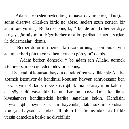
Adam hiç seslenmeden tıraş olmaya devam etmiş. Tıraştan
sonra dışarıya çıkarken birde ne görse, saçları uzun perişan bir
adam gidiyormuş. Berbere demiş ki; “ bende ortada berber diye
bir şey görmüyorum. Eğer berber olsa bu garibanlar uzun saçları
ile dolaşmazlar” demiş.
Berber durur mu hemen lafı kondurmuş; “ ben buradayım
adam berberi göremiyorsa ben nereden göreyim” demiş.
Adam berber dönerek; “ be adam sen Allah-ı görmek
istemiyorsan ben nereden bileyim” demiş.
Ey kendini konuşan hayvan olarak gören zavallılar siz Allah-ı
görmek istemiyor da kendinizi konuşan hayvan sanıyorsanız ben
ne yapayım. Kafanızı deve kuşu gibi kuma sokmayın bir kaldırın
da şöyle dünyaya bir bakın. Bırakın hayvanlarla kendinizi
kıyaslamayı kendinizdeki harika sanatlara bakın. Kendisini
hayvan gibi beyinsiz sanan hayvanlar, tabi sözüm kendisini
konuşan hayvan sananlara. Rabbim bu tür insanlara akıl fikir
versin demekten başka ne diyebiliriz.