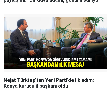
paylaşımı: “Bir dava adamı, gönül insanıydı”
Nejat Türktaş’tan Yeni Parti’de ilk adım:
Konya kurucu il başkanı oldu