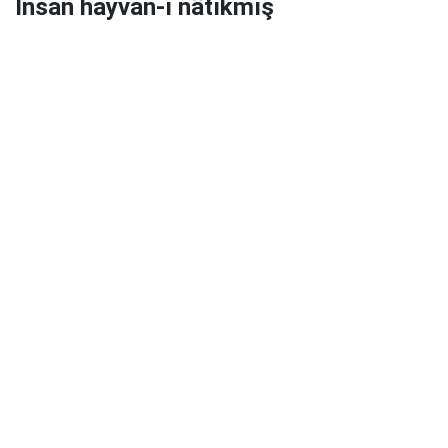
İnsan hayvan-ı nâtıkmış