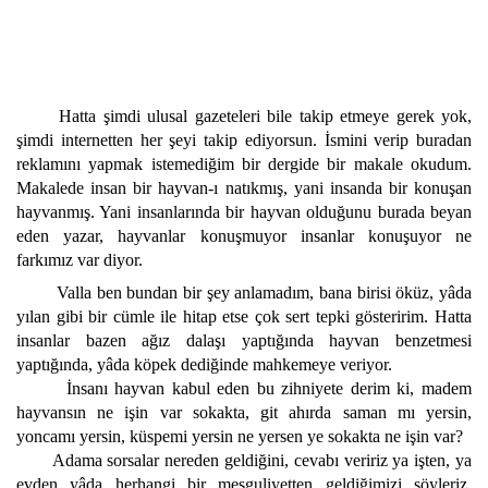
Hatta şimdi ulusal gazeteleri bile takip etmeye gerek yok,
şimdi internetten her şeyi takip ediyorsun. İsmini verip buradan
reklamını yapmak istemediğim bir dergide bir makale okudum.
Makalede insan bir hayvan-ı natıkmış, yani insanda bir konuşan
hayvanmış. Yani insanlarında bir hayvan olduğunu burada beyan
eden yazar, hayvanlar konuşmuyor insanlar konuşuyor ne
farkımız var diyor.
Valla ben bundan bir şey anlamadım, bana birisi öküz, yâda
yılan gibi bir cümle ile hitap etse çok sert tepki gösteririm. Hatta
insanlar bazen ağız dalaşı yaptığında hayvan benzetmesi
yaptığında, yâda köpek dediğinde mahkemeye veriyor.
İnsanı hayvan kabul eden bu zihniyete derim ki, madem
hayvansın ne işin var sokakta, git ahırda saman mı yersin,
yoncamı yersin, küspemi yersin ne yersen ye sokakta ne işin var?
Adama sorsalar nereden geldiğini, cevabı veririz ya işten, ya
evden yâda herhangi bir meşguliyetten geldiğimizi söyleriz.