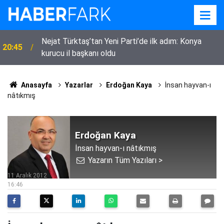
Nejat Türktaş’tan Yeni Parti’de ilk adım: Konya
20:45
kurucu il başkanı oldu
Anasayfa
Yazarlar
Erdoğan Kaya
İnsan hayvan-ı
nâtıkmış
Erdoğan Kaya
İnsan hayvan-ı nâtıkmış
Yazarın Tüm Yazıları >
11 Aralık 2012
16:46