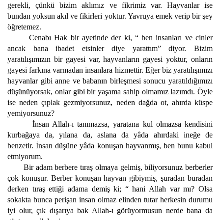
gerekli, çünkü bizim aklımız ve fikrimiz var. Hayvanlar ise
bundan yoksun akıl ve fikirleri yoktur. Yavruya emek verip bir şey
öğretemez.
Cenabı Hak bir ayetinde der ki, “ ben insanları ve cinler
ancak bana ibadet etsinler diye yarattım” diyor. Bizim
yaratılışımızın bir gayesi var, hayvanların gayesi yoktur, onların
gayesi farkına varmadan insanlara hizmettir. Eğer biz yaratılışımızı
hayvanlar gibi anne ve babanın birleşmesi sonucu yaratıldığımızı
düşünüyorsak, onlar gibi bir yaşama sahip olmamız lazımdı. Öyle
ise neden çıplak gezmiyorsunuz, neden dağda ot, ahırda küspe
yemiyorsunuz?
İnsan Allah-ı tanımazsa, yaratana kul olmazsa kendisini
kurbağaya da, yılana da, aslana da yâda ahırdaki ineğe de
benzetir. İnsan düşüne yâda konuşan hayvanmış, ben bunu kabul
etmiyorum.
Bir adam berbere tıraş olmaya gelmiş, biliyorsunuz berberler
çok konuşur. Berber konuşan hayvan gibiymiş, şuradan buradan
derken tıraş ettiği adama demiş ki; “ hani Allah var mı? Olsa
sokakta bunca perişan insan olmaz elinden tutar herkesin durumu
iyi olur, çık dışarıya bak Allah-ı görüyormusun nerde bana da