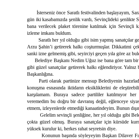
İsterseniz önce Saratlı festivalinden başlayayım, Sarat
gün iki kasabamızda şenlik vardı, Sevinçlideki şenlikte S
bana verilecek plaket törenine katılmak için Sevinçli 
izleme imkanı buldum.
Saratlı her yıl olduğu gibi isim yapmış sanatçılar geti
Arzu Şahin’i getirerek halkı coşturmuşlar. Dikkatimi çe
sanki izne gelmemiş gibi, seyirciyi geçen yıla göre az bu
Belediye Başkanı Nedim Uğuz ise bana göre tam bir hal
gibi güzel sanatçılar getirerek halkı eğlendiriyor. Yaln
Başkanlığına.
Parti olarak partinize mensup Belediyenin hazırladığı 
konuşma esnasında iktidarın eksikliklerini de eleştirebi
karşılamam. Buraya sadece partililer katılmıyor her 
veremedim bu doğru bir davranış değil, eğlenceye siya
etmem, izleyenlerde etmediği kanaatindeyim. Bunun dışı
Gelelim sevinçli şenliğine, her yıl olduğu gibi Bele
çokta güzel olmuş. Buraya sanatçılar için kürsüde ku
yüksek kurulur ki, herkes rahat seyretsin diye.
Konunun başında söyleyeyim Başkan Dilaver Fırat Se