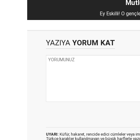
Mutlu
Ey Eskilli! O gençl
YAZIYA
YORUM KAT
UYARI:
Küfür, hakaret, rencide edici cümleler veya imal
Türkçe karakter kullanılmayan ve büyük harflerle ya