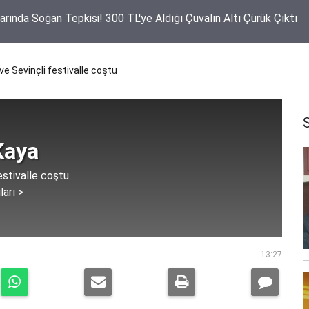
rılan Yatırımlara Anlamlı Teşekkür! Muhtarlardan Latif Ağır'a Plak
 ve Sevinçli festivalle coştu
Kaya
estivalle coştu
ları >
13:27