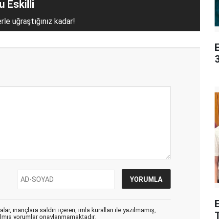
 Eskilli
erle uğraştığınız kadar!
3
E
ar, inançlara saldırı içeren, imla kuralları ile yazılmamış,
zılmış yorumlar onaylanmamaktadır.