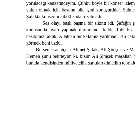
yorulacağı kanaatindeyim. Çünkü böyle bir konser izleme
yakın olmak için basının bile işini zorlaştırdılar. Sah
Şafakta konserini 24.00 kadar uzatmadı.
Ses olayı başlı başına bir sıkıntı idi, Şafağın şar
konusunda uyarı yapmak durumunda kaldı. Tabi biz b
nasibimizi aldık, Allahtan bir kafamız yarılmadı. Bu çak
görmek beni üzdü.
Bu sene sanatçılar Ahmet Şafak, Ali Şimşek ve Menekş
Hemen şunu belirteyim ki, bizim Ali Şimşek maşallah he
burada kendisinden milliyetçilik şarkıları dinledim tebrikle