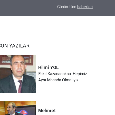
et
17:04
Eskil'de Kasıtlı Yangın İddiası! Güvenlik Kame
Günün tüm
haberleri
SON YAZILAR
Hilmi
YOL
Eskil Kazanacaksa, Hepimiz
Aynı Masada Olmalıyız
Mehmet