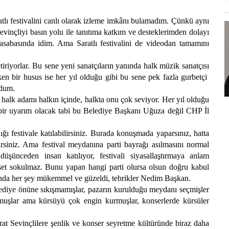
lı festivalini canlı olarak izleme imkânı bulamadım. Çünkü aynı
evinçliyi basın yolu ile tanıtıma katkım ve desteklerimden dolayı
kasabasında idim. Ama Saratlı festivalini de videodan tamamını
riyorlar. Bu sene yeni sanatçıların yanında halk müzik sanatçısı
ken bir husus ise her yıl olduğu gibi bu sene pek fazla gurbetçi
ldum.
k adamı halkın içinde, halkta onu çok seviyor. Her yıl olduğu
ız bir uyarım olacak tabi bu Belediye Başkanı Uğuza değil CHP İl
festivale katılabilirsiniz. Burada konuşmada yaparsınız, hatta
lirsiniz. Ama festival meydanına parti bayrağı asılmasını normal
düşünceden insan katılıyor, festivali siyasallaştırmaya anlam
set sokulmaz. Bunu yapan hangi parti olursa olsun doğru kabul
nda her şey mükemmel ve güzeldi, tebrikler Nedim Başkan.
diye önüne sıkışmamışlar, pazarın kurulduğu meydanı seçmişler
rmuşlar ama kürsüyü çok engin kurmuşlar, konserlerde kürsüler
vinçlilere şenlik ve konser seyretme kültüründe biraz daha