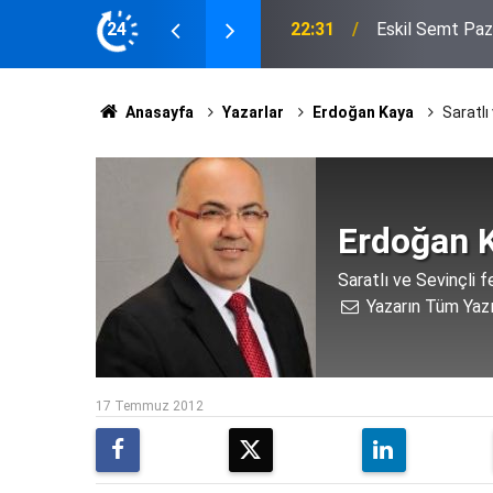
ığı Çuvalın Altı Çürük Çıktı
24
20:20
Eskil'e Kazandı
Anasayfa
Yazarlar
Erdoğan Kaya
Saratlı
Erdoğan 
Saratlı ve Sevinçli f
Yazarın Tüm Yazı
17 Temmuz 2012