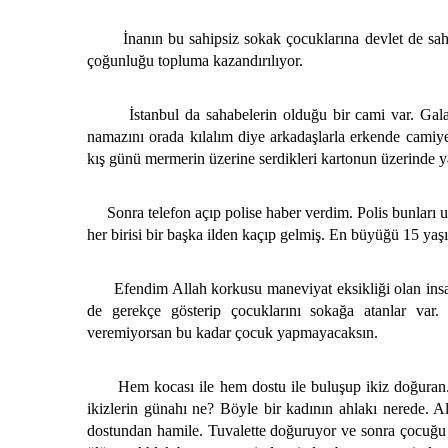
İnanın bu sahipsiz sokak çocuklarına devlet de sahip 
çoğunluğu topluma kazandırılıyor.
İstanbul da sahabelerin olduğu bir cami var. Galata 
namazını orada kılalım diye arkadaşlarla erkende camiye
kış günü mermerin üzerine serdikleri kartonun üzerinde ya
Sonra telefon açıp polise haber verdim. Polis bunları uy
her birisi bir başka ilden kaçıp gelmiş. En büyüğü 15 yaşın
Efendim Allah korkusu maneviyat eksikliği olan insan
de gerekçe gösterip çocuklarını sokağa atanlar var
veremiyorsan bu kadar çocuk yapmayacaksın.
Hem kocası ile hem dostu ile buluşup ikiz doğuran. S
ikizlerin günahı ne? Böyle bir kadının ahlakı nerede. 
dostundan hamile. Tuvalette doğuruyor ve sonra çocuğu