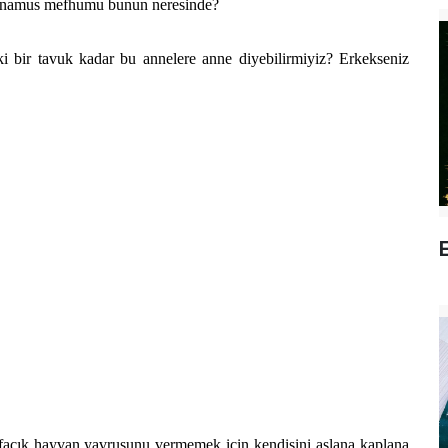
e, namus mefhumu bunun neresinde?
ir tavuk kadar bu annelere anne diyebilirmiyiz? Erkekseniz
E
cık hayvan yavrusunu vermemek için kendisini aslana kaplana