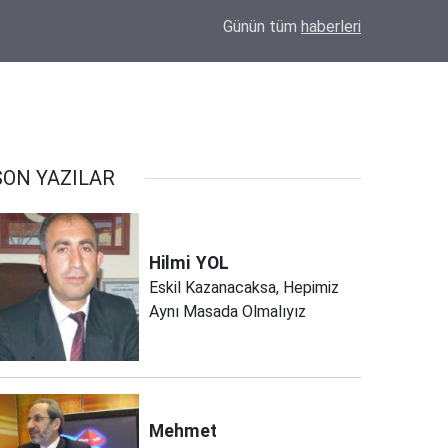
et
17:04
Eskil'de Kasıtlı Yangın İddiası! Güvenlik Kame
Günün tüm
haberleri
SON YAZILAR
Hilmi
YOL
Eskil Kazanacaksa, Hepimiz
Aynı Masada Olmalıyız
Mehmet