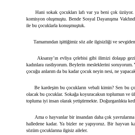
Hani sokak çocukları lafı var ya beni çok üzüyor. Bi
komisyon oluşmuştu. Bende Sosyal Dayanışma Vakfında 
ile bu çocuklarla konuşmuştuk.
Tamamından işittiğimiz söz aile ilgisizliği ve sevgiden 
Aksaray’ın evliya çelebisi gibi ilimizi dolaşıp gezi
kadınlara rastlıyorum. Beylerin mesleklerini soruyorum. 
çocuğu anlarım da bu kadar çocuk neyin nesi, ne yapac
Be kardeşim bu çocukların vebali kimin? Sen bu çocuk
olacak bu çocuklar. Sokağa koyuracaksın toplumun ve ül
topluma iyi insan olarak yetiştirmekte. Doğurganlıkta ke
Ama o hayvanlar bir insandan daha çok yavrularına sa
halledene kadar. Ya bizler ne yapıyoruz. Bir hayvan 
sözüm çocuklarına ilgisiz aileler.