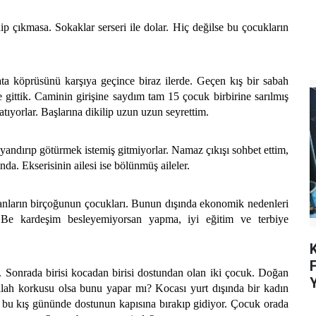
çıkmasa. Sokaklar serseri ile dolar. Hiç değilse bu çocukların
köprüsünü karşıya geçince biraz ilerde. Geçen kış bir sabah
 gittik. Caminin girişine saydım tam 15 çocuk birbirine sarılmış
tıyorlar. Başlarına dikilip uzun uzun seyrettim.
andırıp götürmek istemiş gitmiyorlar. Namaz çıkışı sohbet ettim,
da. Ekserisinin ailesi ise bölünmüş aileler.
ların birçoğunun çocukları. Bunun dışında ekonomik nedenleri
. Be kardeşim besleyemiyorsan yapma, iyi eğitim ve terbiye
K
onrada birisi kocadan birisi dostundan olan iki çocuk. Doğan
Allah korkusu olsa bunu yapar mı? Kocası yurt dışında bir kadın
 bu kış gününde dostunun kapısına bırakıp gidiyor. Çocuk orada