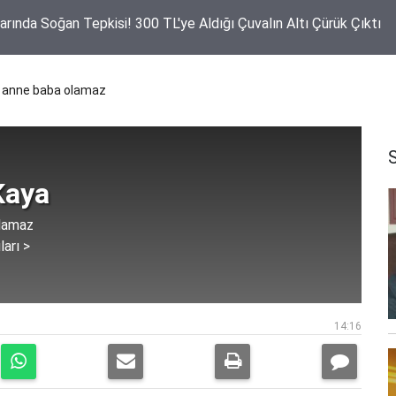
rılan Yatırımlara Anlamlı Teşekkür! Muhtarlardan Latif Ağır'a Plak
 anne baba olamaz
Kaya
lamaz
ları >
14:16