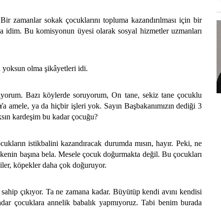
r zamanlar sokak çocuklarını topluma kazandırılması için bir
idim. Bu komisyonun üyesi olarak sosyal hizmetler uzmanları
yoksun olma şikâyetleri idi.
yorum. Bazı köylerde soruyorum, On tane, sekiz tane çocuklu
Ya amele, ya da hiçbir işleri yok. Sayın Başbakanımızın dediği 3
aksın kardeşim bu kadar çocuğu?
ların istikbalini kazandıracak durumda mısın, hayır. Peki, ne
kenin başına bela. Mesele çocuk doğurmakta değil. Bu çocukları
diler, köpekler daha çok doğuruyor.
hip çıkıyor. Ta ne zamana kadar. Büyütüp kendi avını kendisi
kadar çocuklara annelik babalık yapmıyoruz. Tabi benim burada