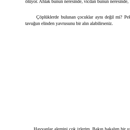
ölüyor. Ahlak bunun neresinde, vicdan bunun neresind
Çöplüklerde bulunan çocuklar aynı değil mi? Peki b
tavuğun elinden yavrusunu bir alın alabilirseniz.
Hayvanlar alemini çok izlerim. Bakın bakalım bir ufa