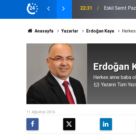
ığı Çuvalın Altı Çürük Çıktı
24
20:20
Eskil'e Kazandı
Anasayfa
Yazarlar
Erdoğan Kaya
Herkes
Erdoğan 
Herkes anne baba o
Yazarın Tüm Yazı
11 Ağustos 2016