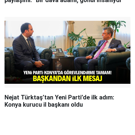
paylaşımı: “Bir dava adamı, gönül insanıydı”
Nejat Türktaş’tan Yeni Parti’de ilk adım:
Konya kurucu il başkanı oldu