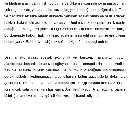
ile Medine arasında inmiştir. Bu günlerde Ülkemiz üzerinde oynanan oyunları
çokça görsek de, yaşanan olumsuzluklar, yeni bir doğumun müjdecisidir. Tam
ve bağımsız bir ülke olarak dünyada yeniden adaleti temin ve tesis ederek,
hakkın hâkim olmasını sağlayacağız. Unutmayınız gecenin en karanlık
olduğu an, şafağa en yakın olduğu zamandır. Zulüm ve haksızlıkların arttığı
bu dönemde hakkın hâkim kılınıp, adaletin tesis edilmesi için sefere çıkmış
bulunuyoruz. Rabbimiz, çıktığımız seferimizi, zaferle sonuçlandırsın.
Dini, ahlaki, siyasi, sosyal, ekonomik ve benzeri, hayatımızın bütün
alanlarında başarılı olmamızı sağlayacak esas, emanetlerin ehline verilip,
hak ve adaletle hüküm verilmesi ile mümkün olacağının unutulmaması
gerekmektedir. Toplumumuzu, arzu ettiğimiz bütün güzelliklerle dolu hale
getirmemiz için maddi ve manevi alanda çok çalışıp başarılı olmalıyız. İnsan
için ancak çalıştığının karşılığı vardır. Âlemlerin Rabbi Allah (c.c.)’a, bizlere
lütfettiği maddi ve manevi güzellikleri vesilesi hamd ediyoruz.