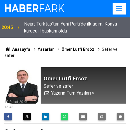
Nejat Türktaş’tan Yeni Parti’de ilk adım: Konya
20:45
kurucu il başkanı oldu
Anasayfa
Yazarlar
Ömer Lütfi Ersöz
Sefer ve
zafer
Ömer Lütfi Ersöz
Sefer ve zafer
Yazarın Tüm Yazıları >
12 Şubat 2018
15:43