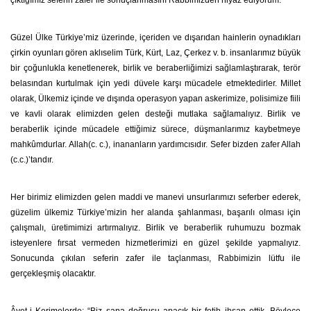
çıktığımız seferin zafer ile sonuçlanmasını Rabbimizden niyaz ediyorum.
Güzel Ülke Türkiye’miz üzerinde, içeriden ve dışarıdan hainlerin oynadıkları
çirkin oyunları gören aklıselim Türk, Kürt, Laz, Çerkez v. b. insanlarımız büyük
bir çoğunlukla kenetlenerek, birlik ve beraberliğimizi sağlamlaştırarak, terör
belasından kurtulmak için yedi düvele karşı mücadele etmektedirler. Millet
olarak, Ülkemiz içinde ve dışında operasyon yapan askerimize, polisimize fiili
ve kavli olarak elimizden gelen desteği mutlaka sağlamalıyız. Birlik ve
beraberlik içinde mücadele ettiğimiz sürece, düşmanlarımız kaybetmeye
mahkûmdurlar. Allah(c. c.), inananların yardımcısıdır. Sefer bizden zafer Allah
(c.c.)’tandır.
Her birimiz elimizden gelen maddi ve manevi unsurlarımızı seferber ederek,
güzelim ülkemiz Türkiye’mizin her alanda şahlanması, başarılı olması için
çalışmalı, üretimimizi artırmalıyız. Birlik ve beraberlik ruhumuzu bozmak
isteyenlere fırsat vermeden hizmetlerimizi en güzel şekilde yapmalıyız.
Sonucunda çıkılan seferin zafer ile taçlanması, Rabbimizin lütfu ile
gerçekleşmiş olacaktır.