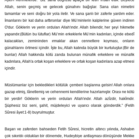
Âyet-i Kerimelerde: “Biz sana doğrusu apaçık bir fetih ihsan ettik. Böylece
Allah, senin geçmiş ve gelecek günahını bağışlar. Sana olan nimetini
tamamlar ve seni doğru bir yola iletir. Ve sana şanlı bir zaferle yardım eder.
İmanlarını bir kat daha arttırsınlar diye Mü’minlerin kalplerine güven indiren
O'dur. Göklerin ve yerin orduları Allah'ındır. Allah bilendir, her şeyi hikmetle
yapandır.(Bütün bu lütuflar) Mü’min erkeklerle Mü’min kadınları, içinde ebedî
kalacakları, zemininden ırmaklar akan cennetlere koyması, onların
günahlarını örtmesi içindir. İşte bu, Allah katında büyük bir kurtuluştur.(Bir de
bunlar) Allah hakkında kötü zanda bulunan münafık erkeklere ve münafık
kadınlara, Allah'a ortak koşan erkeklere ve ortak koşan kadınlara azap etmesi
içindir.
Müslümanlar için bekledikleri kötülük çemberi başlarına gelsin! Allah onlara
gazap etmiş, lânetlemiş ve cehennemi kendilerine hazırlamıştır. Orası ne kötü
bir yerdir! Göklerin ve yerin orduları Allah'ındır. Allah azîzdir, hakîmdir.
Şüphesiz biz seni, şahit, müjdeleyici ve uyarıcı olarak gönderdik.” (Fetih
Sûresi âyet:1-8) buyrulmuştur.
Başarı ve zaferden bahseden Fetih Sûresi, hicretin altıncı yılında, Ashabın
çok sıkıntılı oldukları bir dönemde, Hudeybiye antlaşması dönüşünde Mekke