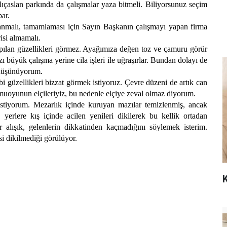
çaslan parkında da çalışmalar yaza bitmeli. Biliyorsunuz seçim
par.
anmalı, tamamlaması için Sayın Başkanın çalışmayı yapan firma
risi almamalı.
pılan güzellikleri görmez. Ayağımıza değen toz ve çamuru görür
ı büyük çalışma yerine cila işleri ile uğraşırlar. Bundan dolayı de
 düşünüyorum.
bi güzellikleri bizzat görmek istiyoruz. Çevre düzeni de artık can
uoyunun elçileriyiz, bu nedenle elçiye zeval olmaz diyorum.
stiyorum. Mezarlık içinde kuruyan mazılar temizlenmiş, ancak
 yerlere kış içinde acilen yenileri dikilerek bu kellik ortadan
dır alışık, gelenlerin dikkatinden kaçmadığını söylemek isterim.
i dikilmediği görülüyor.