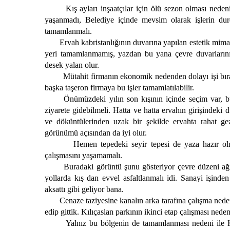
Kış ayları inşaatçılar için ölü sezon olması neden
yaşanmadı, Belediye içinde mevsim olarak işlerin dur
tamamlanmalı.
Ervah kabristanlığının duvarına yapılan estetik mima
yeri tamamlanmamış, yazdan bu yana çevre duvarlarının
desek yalan olur.
Mütahit firmanın ekonomik nedenden dolayı işi bırak
başka taşeron firmaya bu işler tamamlatılabilir.
Önümüzdeki yılın son kışının içinde seçim var, bu
ziyarete gidebilmeli. Hatta ve hatta ervahın girişindeki 
ve döküntülerinden uzak bir şekilde ervahta rahat gez
görünümü açısından da iyi olur.
Hemen tepedeki seyir tepesi de yaza hazır olm
çalışmasını yaşamamalı.
Buradaki görüntü şunu gösteriyor çevre düzeni ağı
yollarda kış dan evvel asfaltlanmalı idi. Sanayi işin
aksattı gibi geliyor bana.
Cenaze taziyesine kanalın arka tarafına çalışma neden
edip gittik. Kılıçaslan parkının ikinci etap çalışması nede
Yalnız bu bölgenin de tamamlanması nedeni ile K