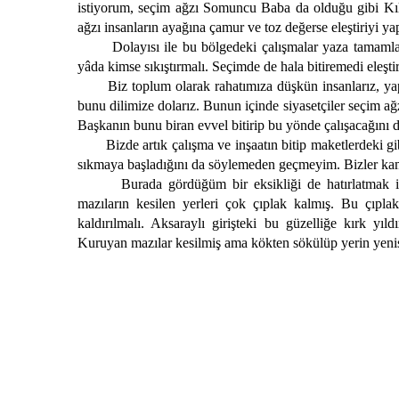
istiyorum, seçim ağzı Somuncu Baba da olduğu gibi Kılı
ağzı insanların ayağına çamur ve toz değerse eleştiriyi ya
Dolayısı ile bu bölgedeki çalışmalar yaza tamaml
yâda kimse sıkıştırmalı. Seçimde de hala bitiremedi eleşti
Biz toplum olarak rahatımıza düşkün insanlarız, ya
bunu dilimize dolarız. Bunun içinde siyasetçiler seçim ağz
Başkanın bunu biran evvel bitirip bu yönde çalışacağını
Bizde artık çalışma ve inşaatın bitip maketlerdeki gi
sıkmaya başladığını da söylemeden geçmeyim. Bizler kam
Burada gördüğüm bir eksikliği de hatırlatmak i
mazıların kesilen yerleri çok çıplak kalmış. Bu çıplak
kaldırılmalı. Aksaraylı girişteki bu güzelliğe kırk yıl
Kuruyan mazılar kesilmiş ama kökten sökülüp yerin yenis