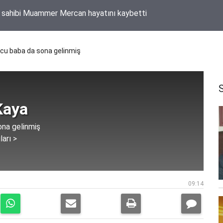
n Suriye’ye 80 milyon TL’lik düğün desteği
u baba da sona gelinmiş
Kaya
na gelinmiş
ları >
09:14