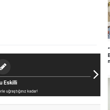
“
 Eskilli
erle uğraştığınız kadar!