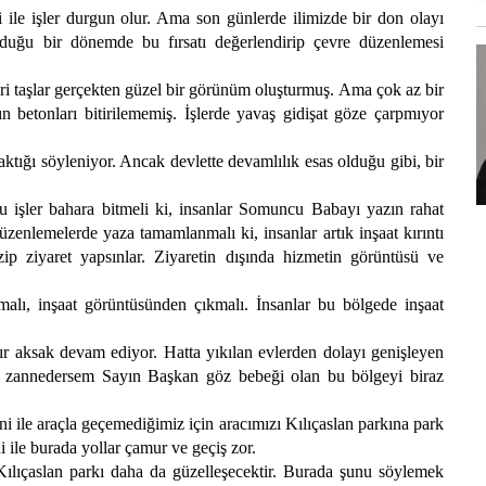
i ile işler durgun olur. Ama son günlerde ilimizde bir don olayı
duğu bir dönemde bu fırsatı değerlendirip çevre düzenlemesi
ri taşlar gerçekten güzel bir görünüm oluşturmuş. Ama çok az bir
 betonları bitirilememiş. İşlerde yavaş gidişat göze çarpmıyor
tığı söyleniyor. Ancak devlette devamlılık esas olduğu gibi, bir
 işler bahara bitmeli ki, insanlar Somuncu Babayı yazın rahat
düzenlemelerde yaza tamamlanmalı ki, insanlar artık inşaat kırıntı
ip ziyaret yapsınlar. Ziyaretin dışında hizmetin görüntüsü ve
alı, inşaat görüntüsünden çıkmalı. İnsanlar bu bölgede inşaat
r aksak devam ediyor. Hatta yıkılan evlerden dolayı genişleyen
den zannedersem Sayın Başkan göz bebeği olan bu bölgeyi biraz
i ile araçla geçemediğimiz için aracımızı Kılıçaslan parkına park
ni ile burada yollar çamur ve geçiş zor.
ılıçaslan parkı daha da güzelleşecektir. Burada şunu söylemek