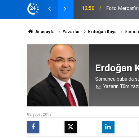
kaybetti
24
10:47
Mehir Vakfı’nda
Anasayfa
Yazarlar
Erdoğan Kaya
Somunc
Erdoğan 
Somuncu baba da so
Yazarın Tüm Yazı
05 Şubat 2013