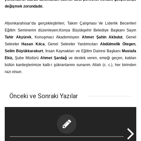
değişmek zorundadır.
Afyonkarahisar’da gerçekleştirilen; Takım Çalışması Ve Liderlik Becerileri
Eğitim Seminerini düzenleyen;Konya Büyükşehir Belediye Başkanı Sayın
Tahir Akyürek
, Konuşmacı Akademisyen
Ahmet Şahin Akbulut
, Genel
Sekreter
Hasan Kılca
, Genel Sekreter Yardımcıları
Abdülmelik Ötegen
,
Selim Büyükkarakurt
, İnsan Kaynakları ve Eğitim Dairesi Başkanı
Mustafa
Ekiz,
Şube Müdürü
Ahmet Şardağ
ve destek veren, emeği geçen, katılan
bütün kardeşlerimize kalb-i şükranlarımı sunarım. Allah (c. c.), her birinden
razı olsun.
Önceki ve Sonraki Yazılar