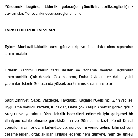
Yönetmek bugüne, Liderlik geleceğe yöneliktir.
Liderliksergilediğiniz
davranışlar, Yöneticilikmevcut süreçlerle ilgilidir.
FARKLI LİDERLİK TARZLARI
Eylem Merkezli Liderlik tarzı
; görev, ekip ve fert odaklı olma açısından
tanımlanabilir.
Liderlik Yatırımı Liderlik tarzı destek ve zorlama seviyesi açısından
tanımlanabilir. Çok destek, Çok zorlama, Daha fazlasını ve daha iyisini
yapmaları istenir. Sonucunda yüksek performans kaçınılmaz olur.
Sabit Zihniyet; Sabit, Vazgeçer, Faydasız, Kaçınırdır.Gelişimci Zihniyet ise;
Uygulama sonucu kazanır, Kucaklar, Daha çok çalışır, Anahtar görevi görür,
Araştırır ve yararlanır.
Yeni liderlik becerileri edinmek için gelişimci bir
zihniyete sahip olmanız gerekir.
Kur’an ve Sünnet merkezli, Kendi Kutsal
değerlerimizinher daim farkında olup, gereklerini yerine getirip, bilimsel yeni
gelişmelerden, ortak akıldan istifade ederek hem dünyevi, hem de uhrevi