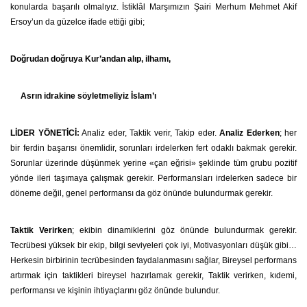
konularda başarılı olmalıyız. İstiklâl Marşımızın Şairi Merhum Mehmet Akif
Ersoy’un da güzelce ifade ettiği gibi;
Doğrudan doğruya Kur’andan alıp, ilhamı,
Asrın idrakine söyletmeliyiz İslam’ı
LİDER YÖNETİCİ:
Analiz eder, Taktik verir, Takip eder.
Analiz Ederken
; her
bir ferdin başarısı önemlidir, sorunları irdelerken fert odaklı bakmak gerekir.
Sorunlar üzerinde düşünmek yerine «çan eğrisi» şeklinde tüm grubu pozitif
yönde ileri taşımaya çalışmak gerekir. Performansları irdelerken sadece bir
döneme değil, genel performansı da göz önünde bulundurmak gerekir.
Taktik Verirken
; ekibin dinamiklerini göz önünde bulundurmak gerekir.
Tecrübesi yüksek bir ekip, bilgi seviyeleri çok iyi, Motivasyonları düşük gibi…
Herkesin birbirinin tecrübesinden faydalanmasını sağlar, Bireysel performans
artırmak için taktikleri bireysel hazırlamak gerekir, Taktik verirken, kıdemi,
performansı ve kişinin ihtiyaçlarını göz önünde bulundur.