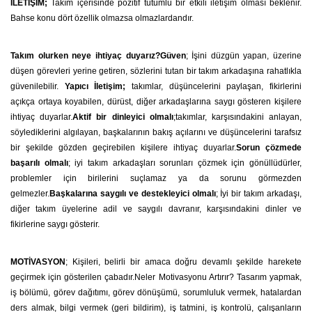
İLETİŞİM;
Takım içerisinde pozitif tutumlu bir etkili iletişim olması beklenir.
Bahse konu dört özellik olmazsa olmazlardandır.
Takım olurken neye ihtiyaç duyarız?Güven
; İşini düzgün yapan, üzerine
düşen görevleri yerine getiren, sözlerini tutan bir takım arkadaşına rahatlıkla
güvenilebilir.
Yapıcı İletişim;
takımlar, düşüncelerini paylaşan, fikirlerini
açıkça ortaya koyabilen, dürüst, diğer arkadaşlarına saygı gösteren kişilere
ihtiyaç duyarlar.
Aktif bir dinleyici olmalı
;takımlar, karşısındakini anlayan,
söylediklerini algılayan, başkalarının bakış açılarını ve düşüncelerini tarafsız
bir şekilde gözden geçirebilen kişilere ihtiyaç duyarlar.
Sorun çözmede
başarılı olmalı
; iyi takım arkadaşları sorunları çözmek için gönüllüdürler,
problemler için birilerini suçlamaz ya da sorunu görmezden
gelmezler.
Başkalarına saygılı ve destekleyici olmalı
; İyi bir takım arkadaşı,
diğer takım üyelerine adil ve saygılı davranır, karşısındakini dinler ve
fikirlerine saygı gösterir.
MOTİVASYON
; Kişileri, belirli bir amaca doğru devamlı şekilde harekete
geçirmek için gösterilen çabadır.Neler Motivasyonu Artırır? Tasarım yapmak,
iş bölümü, görev dağıtımı, görev dönüşümü, sorumluluk vermek, hatalardan
ders almak, bilgi vermek (geri bildirim), iş tatmini, iş kontrolü, çalışanların