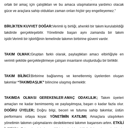
ortak bir amaç için çalıştıkları ve bu amaca ulaşmalarına yardımcı olacak
güce ve araçlara sahip oldukları zaman onları hiçbir şey engelleyemez.”
BİRLİKTEN KUVVET DOĞAR:
Verimli iş birliği, ahenkli bir takım kurulabildiği
takdirde gerçekleşebilir. Yönetimde başarı aynı zamanda bir takım
işidir.Verimli bir işbirliğinin temelinde takımın birbirine güveni vardır.
TAKIM OLMAK:
Gruptan farklı olarak, paylaştıkları amacı elbirliğiyle en
verimli şekilde gerçekleştirmeye çalışan insanların oluşturduğu bir birliktir.
TAKIM BİLİNCİ
:Birbirine bağlanmış ve kenetlenmiş üyelerden oluşan
takımlar
“TAKIMDAŞLIK”
bilincine ulaşmış demektir.
TAKIMDA OLMASI GEREKENLER
:
AMAÇ ODAKLILIK;
Takım üyeleri
amaçları ne kadar benimsemiş ve paylaşılmışsa, başarı o kadar fazla olur.
DOĞRU ÜYELER;
Doğru bilgi, beceri ve tutuma sahip takımlar, üstün
performans ortaya koyar.
YÖNETİMİN KATILIMI;
Amaçlara ulaşılırken
yönetimin takımın çalışmalarını desteklemesi takımın başarısını artırır
. ETKİLİ