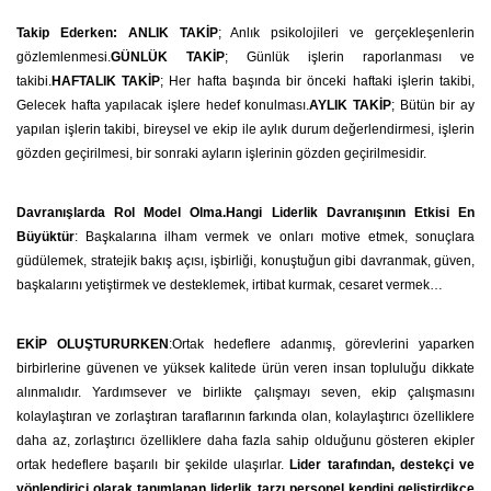
Takip Ederken: ANLIK TAKİP
; Anlık psikolojileri ve gerçekleşenlerin
gözlemlenmesi.
GÜNLÜK TAKİP
; Günlük işlerin raporlanması ve
takibi.
HAFTALIK TAKİP
; Her hafta başında bir önceki haftaki işlerin takibi,
Gelecek hafta yapılacak işlere hedef konulması.
AYLIK TAKİP
; Bütün bir ay
yapılan işlerin takibi, bireysel ve ekip ile aylık durum değerlendirmesi, işlerin
gözden geçirilmesi, bir sonraki ayların işlerinin gözden geçirilmesidir.
Davranışlarda Rol Model Olma.Hangi Liderlik Davranışının Etkisi En
Büyüktür
: Başkalarına ilham vermek ve onları motive etmek, sonuçlara
güdülemek, stratejik bakış açısı, işbirliği, konuştuğun gibi davranmak, güven,
başkalarını yetiştirmek ve desteklemek, irtibat kurmak, cesaret vermek…
EKİP OLUŞTURURKEN
:Ortak hedeflere adanmış, görevlerini yaparken
birbirlerine güvenen ve yüksek kalitede ürün veren insan topluluğu dikkate
alınmalıdır. Yardımsever ve birlikte çalışmayı seven, ekip çalışmasını
kolaylaştıran ve zorlaştıran taraflarının farkında olan, kolaylaştırıcı özelliklere
daha az, zorlaştırıcı özelliklere daha fazla sahip olduğunu gösteren ekipler
ortak hedeflere başarılı bir şekilde ulaşırlar.
Lider tarafından, destekçi ve
yönlendirici olarak tanımlanan liderlik tarzı personel kendini geliştirdikçe