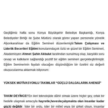
Geçtiğimiz hafta sonu Konya Büyükşehir Belediye Başkanlığı, Konya
Belediyeler Birliği ile Şube Müdürü olarak görev yapan personele yönelik
Afyonkarahisar da Eğitim Semineri düzenlemiştir.
Takım Çalışması ve
Liderlik Becerileri Eğitimi
konularındaçok özlü ve güzel bir Eğitim Semineri,
Akademisyen
Ahmet Şahin Akbulut
tarafından sunulmuş olup, karşılıklı soru
cevap ve katkıların sağlandığı pozitif bir eğitim semineri gerçekleştirilmiştir.
Eğitim Seminerinin faydalı olacağını düşündüğüm bir özetini siz değerli
okuyucularıma aktarmak istiyorum:
YÜKSEK MOTİVASYONLU TAKIMLAR “GÜÇLÜ DALGALARIN AHENGİ”
TAKIM DEYİNCE!
“En ileri teknolojide dâhil olmak üzere hiçbir şey, ortak bir
hedefe ulaşmak amacıyla
hayretle,hevesleçalışmakta olan insanlar kadar
güçlü değildir
. İster bir ordu, ister bir millet veya bir şirket olsun, insanlar