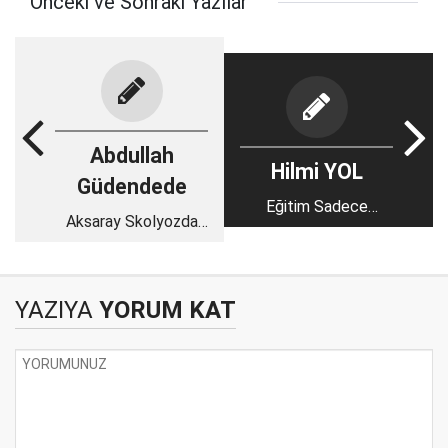
Önceki ve Sonraki Yazılar
Abdullah
Hilmi YOL
Güdendede
Eğitim Sadece
Aksaray Skolyozda
Okulda Değil, Hayatın
Üç Boyutlu
Her Anında
Egzersizleri
Öğreniyor: Schroth
YAZIYA
YORUM KAT
Yöntemi ile Yeni Bir
Dönem