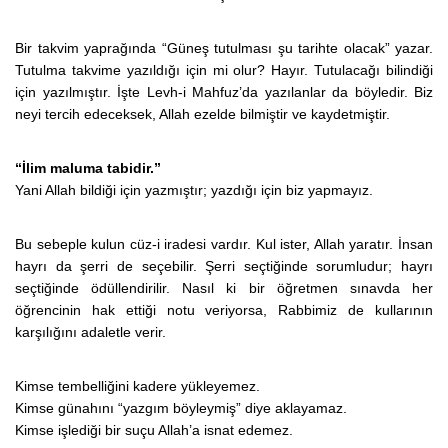
Bir takvim yaprağında “Güneş tutulması şu tarihte olacak” yazar.
Tutulma takvime yazıldığı için mi olur? Hayır. Tutulacağı bilindiği
için yazılmıştır. İşte Levh-i Mahfuz’da yazılanlar da böyledir. Biz
neyi tercih edeceksek, Allah ezelde bilmiştir ve kaydetmiştir.
“İlim maluma tabidir.”
Yani Allah bildiği için yazmıştır; yazdığı için biz yapmayız.
Bu sebeple kulun cüz-i iradesi vardır. Kul ister, Allah yaratır. İnsan
hayrı da şerri de seçebilir. Şerri seçtiğinde sorumludur; hayrı
seçtiğinde ödüllendirilir. Nasıl ki bir öğretmen sınavda her
öğrencinin hak ettiği notu veriyorsa, Rabbimiz de kullarının
karşılığını adaletle verir.
Kimse tembelliğini kadere yükleyemez.
Kimse günahını “yazgım böyleymiş” diye aklayamaz.
Kimse işlediği bir suçu Allah’a isnat edemez.