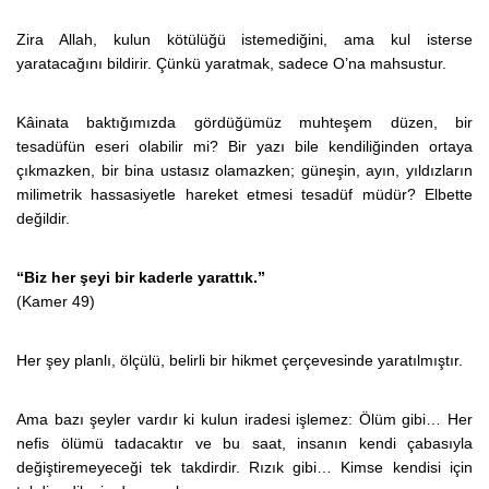
Zira Allah, kulun kötülüğü istemediğini, ama kul isterse
yaratacağını bildirir. Çünkü yaratmak, sadece O’na mahsustur.
Kâinata baktığımızda gördüğümüz muhteşem düzen, bir
tesadüfün eseri olabilir mi? Bir yazı bile kendiliğinden ortaya
çıkmazken, bir bina ustasız olamazken; güneşin, ayın, yıldızların
milimetrik hassasiyetle hareket etmesi tesadüf müdür? Elbette
değildir.
“Biz her şeyi bir kaderle yarattık.”
(Kamer 49)
Her şey planlı, ölçülü, belirli bir hikmet çerçevesinde yaratılmıştır.
Ama bazı şeyler vardır ki kulun iradesi işlemez: Ölüm gibi… Her
nefis ölümü tadacaktır ve bu saat, insanın kendi çabasıyla
değiştiremeyeceği tek takdirdir. Rızık gibi… Kimse kendisi için