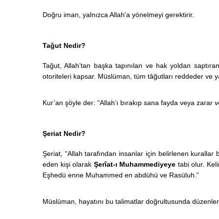
Doğru iman, yalnızca Allah’a yönelmeyi gerektirir.
Tağut Nedir?
Tağut, Allah’tan başka tapınılan ve hak yoldan saptıran
otoriteleri kapsar. Müslüman, tüm tâğutları reddeder ve ya
Kur’an şöyle der:
“Allah’ı bırakıp sana fayda veya zarar
Şeriat Nedir?
Şeriat, “Allah tarafından insanlar için belirlenen kural
eden kişi olarak
Şerîat-ı Muhammediyeye
tabi olur. Kel
Eşhedü enne Muhammed en abdühü ve Rasüluh.”
Müslüman, hayatını bu talimatlar doğrultusunda düzenler ve