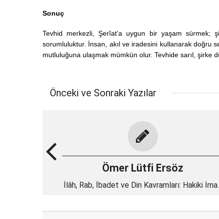
Sonuç
Tevhid merkezli, Şerîat’a uygun bir yaşam sürmek; 
sorumluluktur. İnsan, akıl ve iradesini kullanarak doğ
mutluluğuna ulaşmak mümkün olur.
Tevhide sarıl, şirke
Önceki ve Sonraki Yazılar
Ömer Lütfi Ersöz
İlâh, Rab, İbadet ve Din Kavramları: Hakiki İma
ve İslam’ın Rehberliği