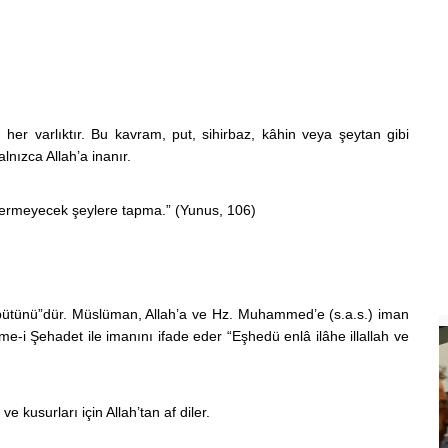
 her varlıktır. Bu kavram, put, sihirbaz, kâhin veya şeytan gibi
lnızca Allah’a inanır.
 vermeyecek şeylere tapma.” (Yunus, 106)
lar bütünü”dür. Müslüman, Allah’a ve Hz. Muhammed’e (s.a.s.) iman
ime-i Şehadet ile imanını ifade eder
“Eşhedü enlâ ilâhe illallah ve
 kusurları için Allah’tan af diler.