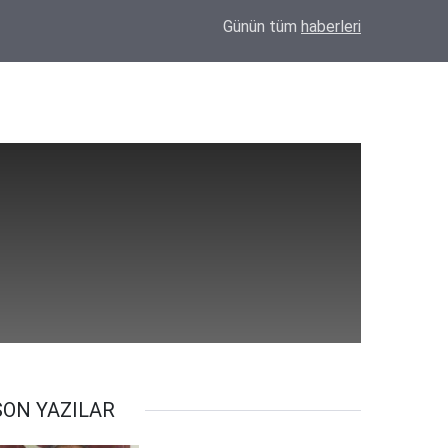
15:40
Eskil'de kesime götürülecek tosun sahibini ha
Günün tüm
haberleri
SON YAZILAR