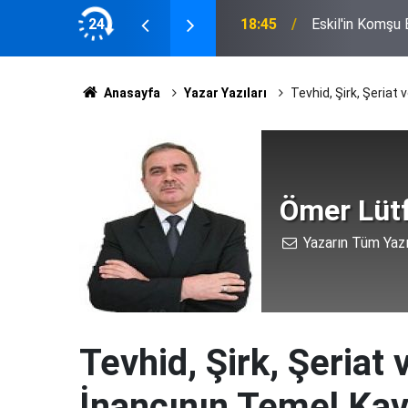
ucu il başkanı oldu
24
18:45
Eskil'in Komşu
Anasayfa
Yazar Yazıları
Tevhid, Şirk, Şeriat
Ömer Lütf
Yazarın Tüm Yazı
Tevhid, Şirk, Şeriat 
İnancının Temel Kav