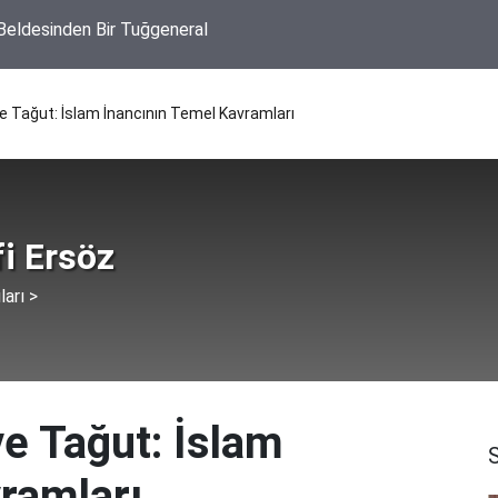
 Beldesinden Bir Tuğgeneral
 ve Tağut: İslam İnancının Temel Kavramları
i Ersöz
ları >
ve Tağut: İslam
ramları