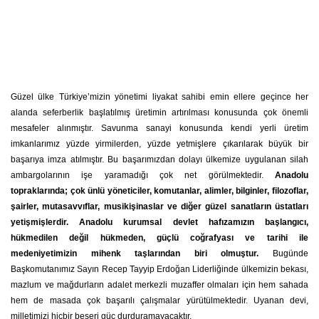
Güzel ülke Türkiye’mizin yönetimi liyakat sahibi emin ellere geçince her
alanda seferberlik başlatılmış üretimin artırılması konusunda çok önemli
mesafeler alınmıştır. Savunma sanayi konusunda kendi yerli üretim
imkanlarımız yüzde yirmilerden, yüzde yetmişlere çıkarılarak büyük bir
başarıya imza atılmıştır. Bu başarımızdan dolayı ülkemize uygulanan silah
ambargolarının işe yaramadığı çok net görülmektedir.
Anadolu
topraklarında; çok ünlü yöneticiler, komutanlar, alimler, bilginler, filozoflar,
şairler, mutasavvıflar, musikişinaslar ve diğer güzel sanatların üstatları
yetişmişlerdir. Anadolu kurumsal devlet hafızamızın başlangıcı,
hükmedilen değil hükmeden, güçlü coğrafyası ve tarihi ile
medeniyetimizin mihenk taşlarından biri olmuştur.
Bugünde
Başkomutanımız Sayın Recep Tayyip Erdoğan Liderliğinde ülkemizin bekası,
mazlum ve mağdurların adalet merkezli muzaffer olmaları için hem sahada
hem de masada çok başarılı çalışmalar yürütülmektedir. Uyanan devi,
milletimizi hiçbir beşeri güç durduramayacaktır.