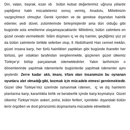
Din, vatan, bayrak, ezan vb bütün kutsal değerlerimiz uğruna yıllardır
yaptığımız haklı mücadelemiz sonuç vermiş, Anadolu, Milletimizin
vazgeçilmezi olmuştur. Gerek içeriden ve de gerekse dışarıdan hainlik
edenler, yedi düvel, zulümlerinde birleşmişlerdir ama dün olduğu gibi
bugünde asla emellerine ulaşamayacaklardır. Milletimiz, bütün zalimlere en
güzel cevabı vermektedir. İslâm düşmanı iç ve dış hainler, geçtiğimiz yüz yıl
da bütün zalimlerle birlikte seferber olup, II. Abdülhamit Han cennet mekân,
güzel insana karşı, her türlü hainlikleri yaptıkları gibi bugünde ihanetin her
türlüsü, şer odakları tarafından sergilenmekte, güçlenen güzel ülkemiz
Türkiye’yi bölüp parçalamak istemektedirler. Yakın tarihimizin o
dönemlerinde yapılmak istenenlerle bugünlerde yapılmak istenenler aynı
şeylerdir.
Zerre kadar aklı, imanı, irfanı olan insanımızın bu oynanan
oyunlara alet olmadığı gibi, bozmak için mücadele etmesi gerekmektedir.
Güzel ülke Türkiye’miz üzerinde oynanmak istenen, iç ve dış hainlerin
planlarına karşı, kararlılıkla birlik ve beraberlik içinde karşı koymalıyız. Güzel
ülkemiz Türkiye’mizin askeri, polisi, bütün fertleri, içerideki- dışarıdaki bütün
terör örgütleri ve dost görünümlü düşmanlarla mücadele etmektedir.