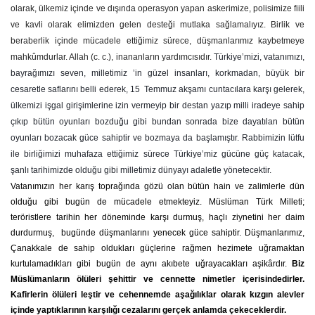
olarak, ülkemiz içinde ve dışında operasyon yapan askerimize, polisimize fiili
ve kavli olarak elimizden gelen desteği mutlaka sağlamalıyız. Birlik ve
beraberlik içinde mücadele ettiğimiz sürece, düşmanlarımız kaybetmeye
mahkûmdurlar. Allah (c. c.), inananların yardımcısıdır.
Türkiye’mizi, vatanımızı,
bayrağımızı seven, milletimiz ’in güzel insanları, korkmadan, büyük bir
cesaretle saflarını belli ederek, 15 Temmuz akşamı cuntacılara karşı gelerek,
ülkemizi işgal girişimlerine izin vermeyip bir destan yazıp milli iradeye sahip
çıkıp bütün oyunları bozduğu gibi bundan sonrada bize dayatılan bütün
oyunları bozacak güce sahiptir ve bozmaya da başlamıştır. Rabbimizin lütfu
ile birliğimizi muhafaza ettiğimiz sürece Türkiye’miz gücüne güç katacak,
şanlı tarihimizde olduğu gibi milletimiz dünyayı adaletle yönetecektir.
Vatanımızın her karış toprağında gözü olan bütün hain ve zalimlerle dün
olduğu gibi bugün de mücadele etmekteyiz. Müslüman Türk Milleti;
teröristlere tarihin her döneminde karşı durmuş, haçlı ziynetini her daim
durdurmuş, bugünde düşmanlarını yenecek güce sahiptir. Düşmanlarımız,
Çanakkale de sahip oldukları güçlerine rağmen hezimete uğramaktan
kurtulamadıkları gibi bugün de aynı akıbete uğrayacakları aşikârdır.
Biz
Müslümanların ölüleri şehittir ve cennette nimetler içerisindedirler.
Kafirlerin ölüleri leştir ve cehennemde aşağılıklar olarak kızgın alevler
içinde yaptıklarının karşılığı cezalarını gerçek anlamda çekeceklerdir.