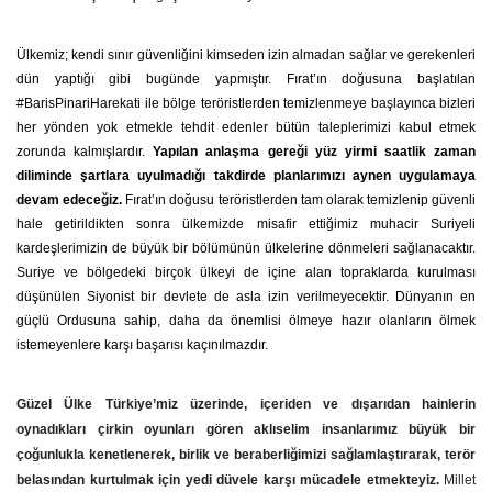
Ülkemiz; kendi sınır güvenliğini kimseden izin almadan sağlar ve gerekenleri
dün yaptığı gibi bugünde yapmıştır. Fırat’ın doğusuna başlatılan
#BarisPinariHarekati ile bölge teröristlerden temizlenmeye başlayınca bizleri
her yönden yok etmekle tehdit edenler bütün taleplerimizi kabul etmek
zorunda kalmışlardır.
Yapılan anlaşma gereği yüz yirmi saatlik zaman
diliminde şartlara uyulmadığı takdirde planlarımızı aynen uygulamaya
devam edeceğiz.
Fırat’ın doğusu teröristlerden tam olarak temizlenip güvenli
hale getirildikten sonra ülkemizde misafir ettiğimiz muhacir Suriyeli
kardeşlerimizin de büyük bir bölümünün ülkelerine dönmeleri sağlanacaktır.
Suriye ve bölgedeki birçok ülkeyi de içine alan topraklarda kurulması
düşünülen Siyonist bir devlete de asla izin verilmeyecektir. Dünyanın en
güçlü Ordusuna sahip, daha da önemlisi ölmeye hazır olanların ölmek
istemeyenlere karşı başarısı kaçınılmazdır.
Güzel Ülke Türkiye’miz üzerinde, içeriden ve dışarıdan hainlerin
oynadıkları çirkin oyunları gören aklıselim insanlarımız büyük bir
çoğunlukla kenetlenerek, birlik ve beraberliğimizi sağlamlaştırarak, terör
belasından kurtulmak için yedi düvele karşı mücadele etmekteyiz.
Millet