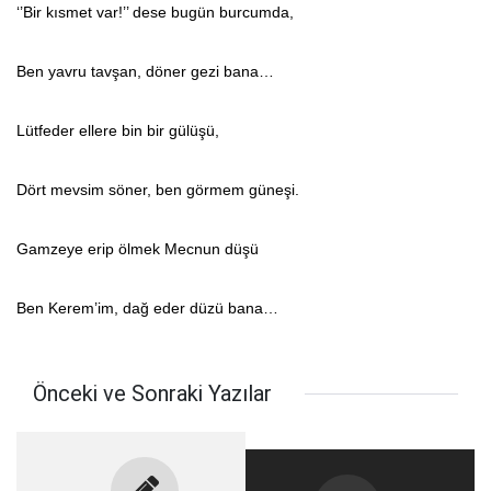
‘’Bir kısmet var!’’ dese bugün burcumda,
Ben yavru tavşan, döner gezi bana…
Lütfeder ellere bin bir gülüşü,
Dört mevsim söner, ben görmem güneşi.
Gamzeye erip ölmek Mecnun düşü
Ben Kerem’im, dağ eder düzü bana…
Önceki ve Sonraki Yazılar