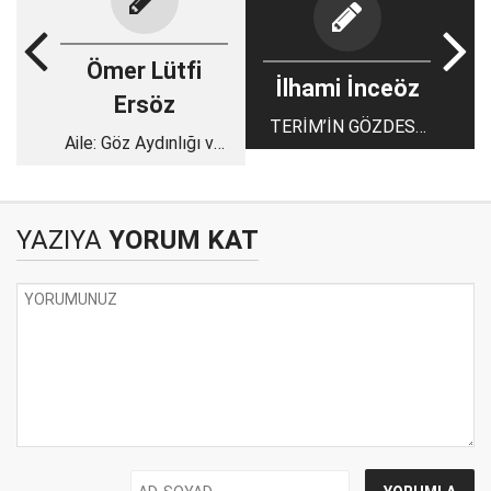
Ömer Lütfi
İlhami İnceöz
Ersöz
TERİM’İN GÖZDESİ,
Aile: Göz Aydınlığı ve
MUSLERA’NIN YEDEK
Cennet Vesilesi
ADAYI MİLLİ
KALECİMİZ
HAYRULLAH MERT
YAZIYA
YORUM KAT
AKYÜZ