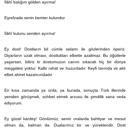
İlâhî balığım gölden ayırma!
Eşrefzade senin kemter kulundur
İlâhî kulunu senden ayırma!
Ey dost! Dostların bil cümle selamı ile gözlerinden öperiz.
Diyarların uzak olması, dostlukları elbette azaltmaz. Bu öğütlerle
yaşarsan, biliriz ki dostumuzun canını sıkacak hiç bir dünya
meşgalesi yoktur. Kalbi rahat ve huzurdadır. Keyfi tavında ve aklı
elbet ahiret kazancındadır.
En kısa zamanda ya orda, ya burada, sonuçta Türk illerinde
yeniden görüşmek, sohbet etmek arzusu ile şimdilik sana veda
ediyorum.
Ey güzel kardeş! Gönlümüz, senin oralarda bahtiyar ve mesut
olman da, kalman da. Dualarımız bir ve yürektendir. Dost