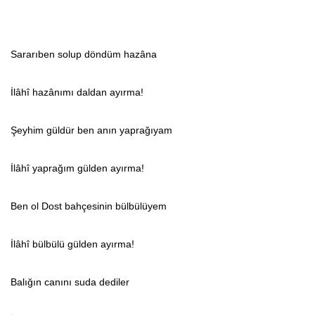
Sararıben solup döndüm hazâna
İlâhî hazânımı daldan ayırma!
Şeyhim güldür ben anın yaprağıyam
İlâhî yaprağım gülden ayırma!
Ben ol Dost bahçesinin bülbülüyem
İlâhî bülbülü gülden ayırma!
Balığın canını suda dediler