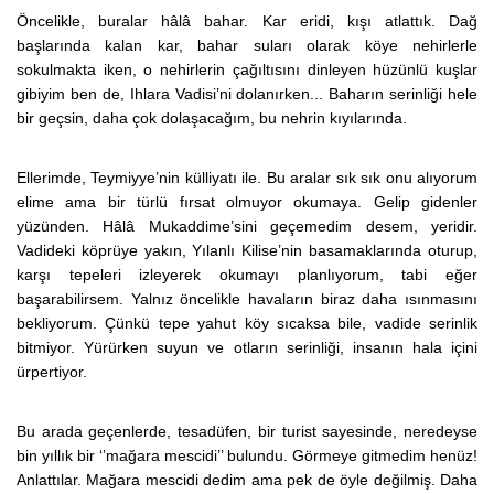
Öncelikle, buralar hâlâ bahar. Kar eridi, kışı atlattık. Dağ
başlarında kalan kar, bahar suları olarak köye nehirlerle
sokulmakta iken, o nehirlerin çağıltısını dinleyen hüzünlü kuşlar
gibiyim ben de, Ihlara Vadisi’ni dolanırken... Baharın serinliği hele
bir geçsin, daha çok dolaşacağım, bu nehrin kıyılarında.
Ellerimde, Teymiyye’nin külliyatı ile. Bu aralar sık sık onu alıyorum
elime ama bir türlü fırsat olmuyor okumaya. Gelip gidenler
yüzünden. Hâlâ Mukaddime’sini geçemedim desem, yeridir.
Vadideki köprüye yakın, Yılanlı Kilise’nin basamaklarında oturup,
karşı tepeleri izleyerek okumayı planlıyorum, tabi eğer
başarabilirsem. Yalnız öncelikle havaların biraz daha ısınmasını
bekliyorum. Çünkü tepe yahut köy sıcaksa bile, vadide serinlik
bitmiyor. Yürürken suyun ve otların serinliği, insanın hala içini
ürpertiyor.
Bu arada geçenlerde, tesadüfen, bir turist sayesinde, neredeyse
bin yıllık bir ‘’mağara mescidi’’ bulundu. Görmeye gitmedim henüz!
Anlattılar. Mağara mescidi dedim ama pek de öyle değilmiş. Daha