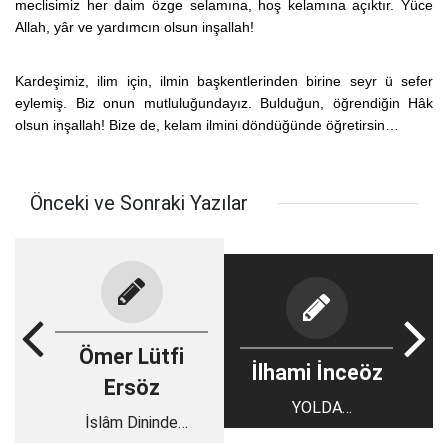
meclisimiz her daim özge selamına, hoş kelamına açıktır. Yüce
Allah, yâr ve yardımcın olsun inşallah!
Kardeşimiz, ilim için, ilmin başkentlerinden birine seyr ü sefer
eylemiş. Biz onun mutluluğundayız. Bulduğun, öğrendiğin Hâk
olsun inşallah! Bize de, kelam ilmini döndüğünde öğretirsin…
Önceki ve Sonraki Yazılar
Ömer Lütfi
İlhami İnceöz
Ersöz
YOLDA
İslâm Dininde
YARALANMAK 1
Zorlama Var mı, Yok