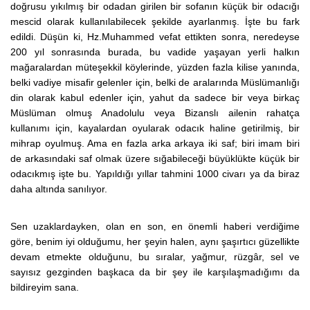
doğrusu yıkılmış bir odadan girilen bir sofanın küçük bir odacığı
mescid olarak kullanılabilecek şekilde ayarlanmış. İşte bu fark
edildi. Düşün ki, Hz.Muhammed vefat ettikten sonra, neredeyse
200 yıl sonrasında burada, bu vadide yaşayan yerli halkın
mağaralardan müteşekkil köylerinde, yüzden fazla kilise yanında,
belki vadiye misafir gelenler için, belki de aralarında Müslümanlığı
din olarak kabul edenler için, yahut da sadece bir veya birkaç
Müslüman olmuş Anadolulu veya Bizanslı ailenin rahatça
kullanımı için, kayalardan oyularak odacık haline getirilmiş, bir
mihrap oyulmuş. Ama en fazla arka arkaya iki saf; biri imam biri
de arkasındaki saf olmak üzere sığabileceği büyüklükte küçük bir
odacıkmış işte bu. Yapıldığı yıllar tahmini 1000 civarı ya da biraz
daha altında sanılıyor.
Sen uzaklardayken, olan en son, en önemli haberi verdiğime
göre, benim iyi olduğumu, her şeyin halen, aynı şaşırtıcı güzellikte
devam etmekte olduğunu, bu sıralar, yağmur, rüzgâr, sel ve
sayısız gezginden başkaca da bir şey ile karşılaşmadığımı da
bildireyim sana.