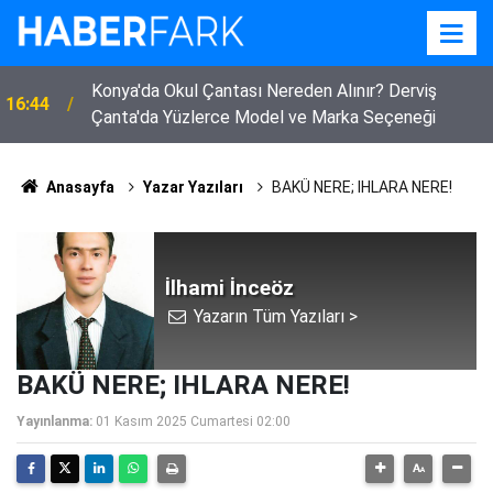
Bor'da Yürek Yakan Yangın! 250 Küçükbaş Hayvan
14:37
Telef Oldu, 40 Ton Arpa Kül Oldu
Anasayfa
Yazar Yazıları
BAKÜ NERE; IHLARA NERE!
İlhami İnceöz
Yazarın Tüm Yazıları >
BAKÜ NERE; IHLARA NERE!
Yayınlanma:
01 Kasım 2025 Cumartesi 02:00