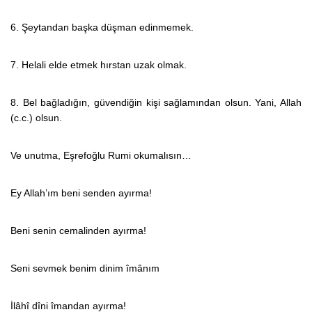
6. Şeytandan başka düşman edinmemek.
7. Helali elde etmek hırstan uzak olmak.
8. Bel bağladığın, güvendiğin kişi sağlamından olsun. Yani, Allah
(c.c.) olsun.
Ve unutma, Eşrefoğlu Rumi okumalısın…
Ey Allah’ım beni senden ayırma!
Beni senin cemalinden ayırma!
Seni sevmek benim dinim îmânım
İlâhî dîni îmandan ayırma!