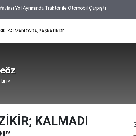
ZİKİR; KALMADI ONDA, BAŞKA FİKİR!’’
ceöz
ları >
A ZİKİR; KALMADI
’’