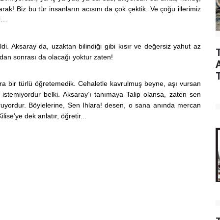
rak! Biz bu tür insanların acısını da çok çektik. Ve çoğu illerimiz
or…
i. Aksaray da, uzaktan bilindiği gibi kısır ve değersiz yahut az
ndan sonrası da olacağı yoktur zaten!
ara bir türlü öğretemedik. Cehaletle kavrulmuş beyne, aşı vursan
istemiyordur belki. Aksaray’ı tanımaya Talip olansa, zaten sen
uyordur. Böylelerine, Sen Ihlara! desen, o sana anında mercan
lise’ye dek anlatır, öğretir...