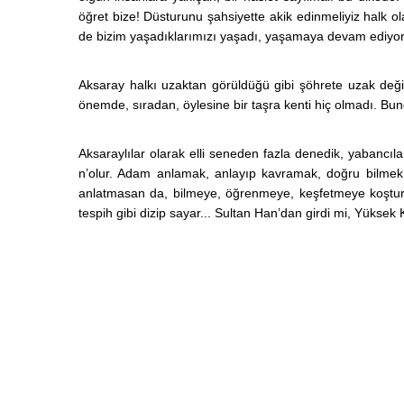
öğret bize! Düsturunu şahsiyette akik edinmeliyiz halk ola
de bizim yaşadıklarımızı yaşadı, yaşamaya devam ediy
Aksaray halkı uzaktan görüldüğü gibi şöhrete uzak değild
önemde, sıradan, öylesine bir taşra kenti hiç olmadı. Bu
Aksaraylılar olarak elli seneden fazla denedik, yabancıl
n’olur. Adam anlamak, anlayıp kavramak, doğru bilmek 
anlatmasan da, bilmeye, öğrenmeye, keşfetmeye koştur
tespih gibi dizip sayar... Sultan Han’dan girdi mi, Yüksek Ki