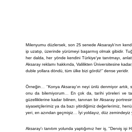
Milenyumu düzlersek, son 25 senede Aksaraylı’nın kendin
ip uzatıp, üzerinde yürümeyi başarmış olmak gibidir. T
her dalda, her yönde kendini Türkiye’ye tanıtmayı, anla
Aksaray reklamı hakkında, Valilikten Üniversitesine kadar
duble yollara döndü, tüm ülke bizi gördü!’’ dense yeridir.
Örneğin… ‘’Konya Aksaray’ın neyi ünlü denmiyor artık, sı
onu da bilemiyorum… En çok da, tarihi yöreleri ve tar
güzelliklerine kadar bilinen, tanınan bir Aksaray portre
siyasetçilerimiz ya da bazı yitirdiğimiz değerlerimiz, 
yeri, en azından geçmişiz… İyi yoldayız, düz zemindeyiz ya
Aksaray'ı tanıtım yolunda yaptığımız her iş, ''Derviş işi 