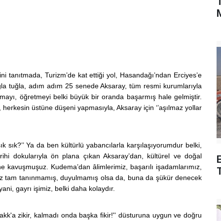
M
i tanıtmada, Turizm’de kat ettiği yol, Hasandağı’ndan Erciyes’e
uğla tuğla, adım adım 25 senede Aksaray, tüm resmi kurumlarıyla
tmayı, öğretmeyi belki büyük bir oranda başarmış hale gelmiştir.
, herkesin üstüne düşeni yapmasıyla, Aksaray için ‘’aşılmaz yollar
k sık?’’ Ya da ben kültürlü yabancılarla karşılaşıyorumdur belki,
ihi dokularıyla ön plana çıkan Aksaray’dan, kültürel ve doğal
sine kavuşmuşuz. Kudema’dan âlimlerimiz, başarılı işadamlarımız,
henüz tam tanınmamış, duyulmamış olsa da, buna da şükür denecek
ni, gayrı işimiz, belki daha kolaydır.
Hakk'a zikir, kalmadı onda başka fikir!'' düsturuna uygun ve doğru