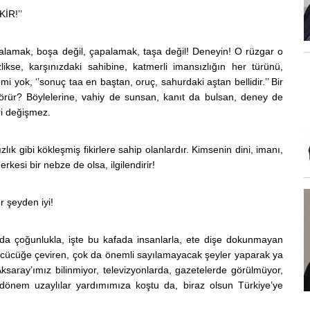
İR!’’
alamak, boşa değil, çapalamak, taşa değil! Deneyin! O rüzgar o
ikse, karşınızdaki sahibine, katmerli imansızlığın her türünü,
yok, ‘’sonuç taa en baştan, oruç, sahurdaki aştan bellidir.’’ Bir
ür? Böylelerine, vahiy de sunsan, kanıt da bulsan, deney de
ri değişmez.
k gibi kökleşmiş fikirlere sahip olanlardır. Kimsenin dini, imanı,
rkesi bir nebze de olsa, ilgilendirir!
er şeyden iyi!
asında çoğunlukla, işte bu kafada insanlarla, ete dişe dokunmayan
u cücüğe çeviren, çok da önemli sayılamayacak şeyler yaparak ya
saray’ımız bilinmiyor, televizyonlarda, gazetelerde görülmüyor,
ir dönem uzaylılar yardımımıza koştu da, biraz olsun Türkiye’ye