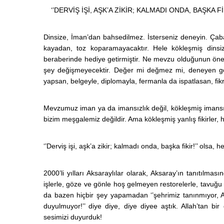
‘’DERVİŞ İŞİ, AŞK’A ZİKİR; KALMADI ONDA, BAŞKA FİK
Dinsize, İman’dan bahsedilmez. İsterseniz deneyin. Çab
kayadan, toz koparamayacaktır. Hele kökleşmiş dinsizl
beraberinde hediye getirmiştir. Ne mevzu olduğunun önemi 
şey değişmeyecektir. Değer mi değmez mi, deneyen gör
yapsan, belgeyle, diplomayla, fermanla da ispatlasan, fik
Mevzumuz iman ya da imansızlık değil, kökleşmiş imansızlı
bizim meşgalemiz değildir. Ama kökleşmiş yanlış fikirler, he
‘’Derviş işi, aşk’a zikir; kalmadı onda, başka fikir!’’ olsa, h
2000’li yılları Aksaraylılar olarak, Aksaray’ın tanıtılm
işlerle, göze ve gönle hoş gelmeyen restorelerle, tavuğ
da bazen hiçbir şey yapamadan ‘’şehrimiz tanınmıyor, Ak
duyulmuyor!’’ diye diye, diye diyee aştık. Allah’tan b
sesimizi duyurduk!