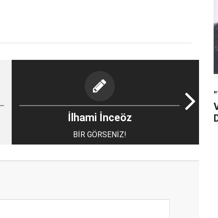
"Tel
İlhami İnceöz
BİR GÖRSENİZ!