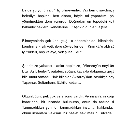
Bir de şu yönü var: ‘’Hiç bilmeyenler: Vali ben olsaydım,
belediye başkanı ben olsam, böyle mi yapardım…şöyl
yönetmekten dem vururdu. Doğrudan en tepedeki koltuğ
bakanlık beklerdi kendilerine…’’ Aştık o günleri, aştık!
Bilmeyenlerin çok konuştuğu o dönemler de, bilenlerin 
kendini, sık sık yetkililere söylediler de... Kimi kâl’e ald
iyi fikirleri, boş kaleye, yek şutla…Aut!
Şehrimize yabancı olanlar hepimize, ‘’Aksaray’ın neyi ünl
Bizi ‘’Az bilenler’’, patates, soğan, kavakla dalgamızı geçti
bile umursamadı. Hak bilenler, Aksaray’dan saydıkça sayd
Taşpınar, Sultanhanı, Eskil’e kadar…
Olgunluğun, pek çok versiyonu vardır. Ve insanların çoğ
kararında, bir insanda bulunursa, onun da tadına d
Tanımadıkları şehirler, tanımadıkları insanlar hakkın
olgun insanlara yakışan, bir haslet sayılmalı bu ülkede. 