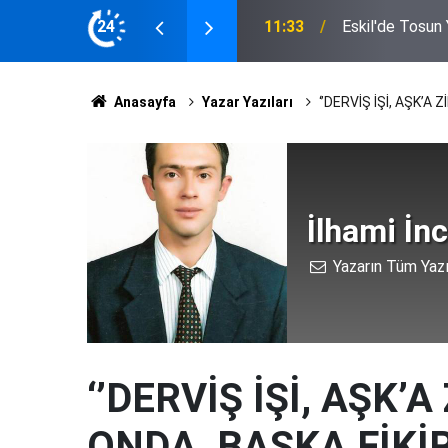
"Telkin (Talkın) Ölüye Değil, Diriye Verilir"... Bayram Hoca'dan Cenazede Dikkat Çeken
tomobil Çarpıştı
24
11:06
Sözler!
Anasayfa
Yazar Yazıları
‘’DERVİŞ İŞİ, AŞK’A 
İlhami İn
Yazarın Tüm Yazı
‘’DERVİŞ İŞİ, AŞK’
ONDA, BAŞKA FİKİR!