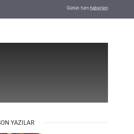
10:37
Kulu'da Traktör Alevlere Teslim Oldu! Geriye 
Günün tüm
haberleri
SON YAZILAR