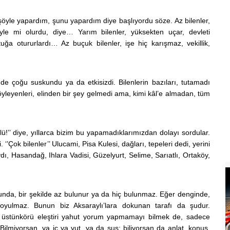
 şöyle yapardım, şunu yapardım diye başlıyordu söze. Az bilenler,
e mi olurdu, diye… Yarım bilenler, yüksekten uçar, devleti
a otururlardı… Az buçuk bilenler, işe hiç karışmaz, vekillik,
de çoğu suskundu ya da etkisizdi. Bilenlerin bazıları, tutamadı
ı söyleyenleri, elinden bir şey gelmedi ama, kimi kâl’e almadan, tüm
ü!’’ diye, yıllarca bizim bu yapamadıklarımızdan dolayı sordular.
. ‘’Çok bilenler’’ Ulucami, Pisa Kulesi, dağları, tepeleri dedi, yerini
ı, Hasandağ, Ihlara Vadisi, Güzelyurt, Selime, Sarıatlı, Ortaköy,
unda, bir şekilde az bulunur ya da hiç bulunmaz. Eğer denginde,
oyulmaz. Bunun biz Aksaraylı’lara dokunan tarafı da şudur.
da, üstünkörü eleştiri yahut yorum yapmamayı bilmek de, sadece
Bilmiyorsan, ya iç ya yut, ya da sus; biliyorsan da anlat, konuş,