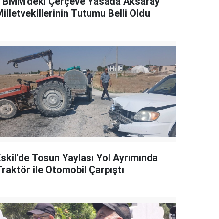
TBMM'deki Çerçeve Yasada Aksaray
illetvekillerinin Tutumu Belli Oldu
Eskil'de Tosun Yaylası Yol Ayrımında
Traktör ile Otomobil Çarpıştı