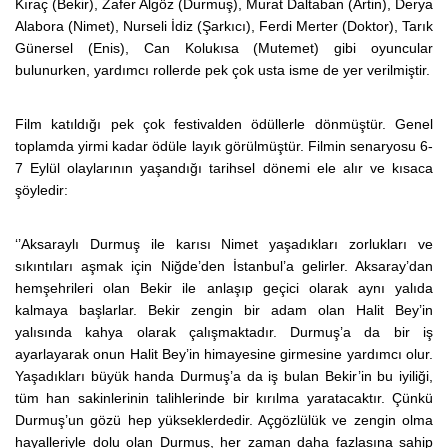
Kıraç (Bekir), Zafer Algöz (Durmuş), Murat Daltaban (Artin), Derya
Alabora (Nimet), Nurseli İdiz (Şarkıcı), Ferdi Merter (Doktor), Tarık
Günersel (Enis), Can Kolukısa (Mutemet) gibi oyuncular
bulunurken, yardımcı rollerde pek çok usta isme de yer verilmiştir.
Film katıldığı pek çok festivalden ödüllerle dönmüştür. Genel
toplamda yirmi kadar ödüle layık görülmüştür. Filmin senaryosu 6-
7 Eylül olaylarının yaşandığı tarihsel dönemi ele alır ve kısaca
şöyledir:
‘’Aksaraylı Durmuş ile karısı Nimet yaşadıkları zorlukları ve
sıkıntıları aşmak için Niğde’den İstanbul’a gelirler. Aksaray’dan
hemşehrileri olan Bekir ile anlaşıp geçici olarak aynı yalıda
kalmaya başlarlar. Bekir zengin bir adam olan Halit Bey’in
yalısında kahya olarak çalışmaktadır. Durmuş’a da bir iş
ayarlayarak onun Halit Bey’in himayesine girmesine yardımcı olur.
Yaşadıkları büyük handa Durmuş’a da iş bulan Bekir’in bu iyiliği,
tüm han sakinlerinin talihlerinde bir kırılma yaratacaktır. Çünkü
Durmuş’un gözü hep yükseklerdedir. Açgözlülük ve zengin olma
hayalleriyle dolu olan Durmuş, her zaman daha fazlasına sahip