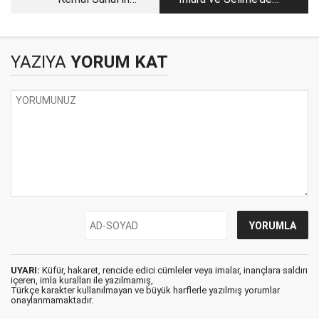
Aksaray’da Çekilen,
Çekilen Bir Anadolu
Son filmi Propaganda
Efsanesi
(1999)
YAZIYA
YORUM KAT
UYARI:
Küfür, hakaret, rencide edici cümleler veya imalar, inançlara saldırı
içeren, imla kuralları ile yazılmamış,
Türkçe karakter kullanılmayan ve büyük harflerle yazılmış yorumlar
onaylanmamaktadır.